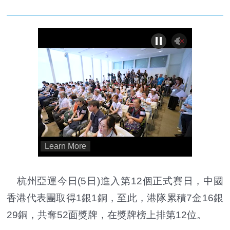
杭州亞運今日(5日)進入第12個正式賽日，中國
香港代表團取得1銀1銅，至此，港隊累積7金16銀
29銅，共奪52面獎牌，在獎牌榜上排第12位。