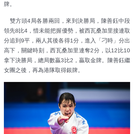
牌。
雙方頭4局各勝兩回，來到決勝局，陳善鈺中段
領先8比4，惜未能把握優勢，被西瓦桑加里接連取
分追到9平，兩人其後各得1分，進入「刁時」分出
高下，關鍵時刻，西瓦桑加里連奪2分，以12比10
拿下決勝局，總局數贏3比2，贏取金牌。陳善鈺繼
女團之後，再為港隊取得銀牌。