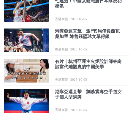
七連冠！中國女籃戰勝日本隊成功
衛冕
香港商報
2023-10-05
港隊亞運直擊｜激鬥5局僅負西瓦
桑加里 陳善鈺壁球女單得銀
香港商報
2023-10-05
有片｜杭州亞運主火炬設計師林崗
談當代雕塑裏的中國美學
香港商報
2023-10-05
港隊亞運直擊｜劉慕裳奪空手道女
子個人型銅牌
香港商報
2023-10-05