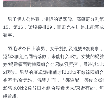
男子個人公路賽，港隊的梁嘉儒、高肇蔚分列第
15、第16，梁峻榮排29，而劉允祐則是未能完成
賽事。
羽毛球今日上演男、女子雙打及混雙8強賽事，
港隊3個組合同告落敗，未能打入4強。女雙的楊雅
婷/楊霈霖面對韓國組合金昭映/孔熙容，最終以1比
2落敗。男雙的羅卓謙/楊盛才以0比2不敵韓國組合
崔率圭/金元浩。混雙方面，「鄧謝配」鄧俊文/謝
影雪以0比2負於日本組合渡邊勇大/東野有紗，無
緣晉級。