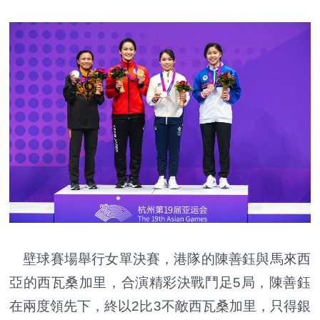
壁球賽場舉行女單決賽，港隊的陳善鈺與馬來西
亞的西瓦桑加里，合演精彩決戰鬥足5局，陳善鈺
在兩度領先下，終以2比3不敵西瓦桑加里，只得銀