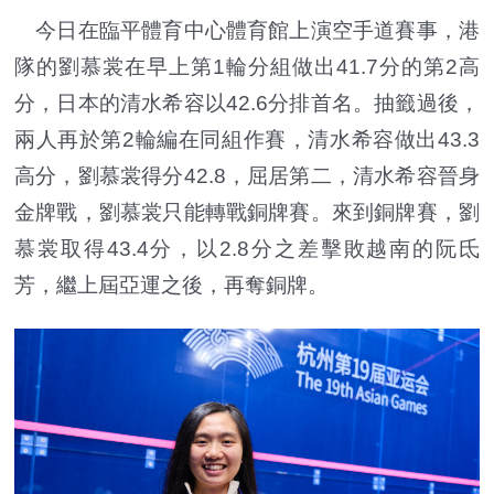
今日在臨平體育中心體育館上演空手道賽事，港
隊的劉慕裳在早上第1輪分組做出41.7分的第2高
分，日本的清水希容以42.6分排首名。抽籤過後，
兩人再於第2輪編在同組作賽，清水希容做出43.3
高分，劉慕裳得分42.8，屈居第二，清水希容晉身
金牌戰，劉慕裳只能轉戰銅牌賽。來到銅牌賽，劉
慕裳取得43.4分，以2.8分之差擊敗越南的阮氐
芳，繼上屆亞運之後，再奪銅牌。