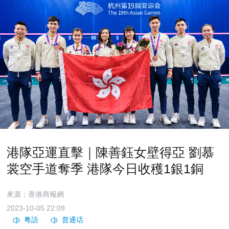
港隊亞運直擊｜陳善鈺女壁得亞 劉慕
裳空手道奪季 港隊今日收穫1銀1銅
來源：香港商報網
2023-10-05 22:09