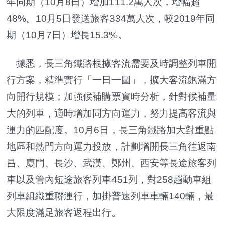
年同期（10月8日）增加111.2萬人次，增幅超
48%。10月5日發送旅客334萬人次，較2019年同
期（10月7日）增長15.3%。
據悉，長三角鐵路根據客流需要及時調整列車開
行方案，精準實行「一日一圖」，擴大客流飽滿方
向開行規模；加強候補購票實時分析，針對候補量
大的列車，適時增加同方向運力，努力提高客流與
運力的匹配度。10月6日，長三角鐵路加大對重點
地區和熱門方向運力投放，計劃增開長三角往返南
昌、廈門、長沙、武漢、鄭州、西安等長途旅客列
車以及管內短途旅客列車451列，對258趟動車組
列車組織重聯運行，加掛普速列車車輛140輛，最
大限度滿足旅客返程出行。