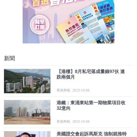
新聞
【港樓】8月私宅落成量錄97伙 連
跌兩個月
香港商報
2023-10-06
港鐵：東涌東站第一期物業項目收
32意向
香港商報
2023-10-06
美國證交會起訴馬斯克 強制就推特