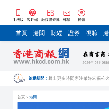
50餘位頂尖專家共話時代命題
海南澄邁文儒煥新升級 五組數
簡
梁振英率港區全國政協委員考
手機版
客戶端
融媒體矩陣
郵箱
簡體
2025年海南儋州以舊換新帶動消
首頁
港聞
財經
證券
視聽
港
山東26戶省屬國企去年合計營收2
瀋陽鐵西校園閱讀活動解鎖閱
黎智英案｜吳良好：依法公正處
2026年 08月08
騰出更多時間專注做好宏福苑火
50餘位頂尖專家共話時代命題
滾動新聞：
海南澄邁文儒煥新升級 五組數
首頁
港聞
>
梁振英率港區全國政協委員考
2025年海南儋州以舊換新帶動消