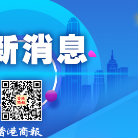
.58萬億 利潤總額近936億
讀新玩法
理黎智英求情 罪證如山豈能妄想輕判
災獨立委員會工作 李家超暫停3項公職委任
據見證文儒沉香從傳統邁向現代
察團來瓊考察
費約18億元
.58萬億 利潤總額近936億
讀新玩法