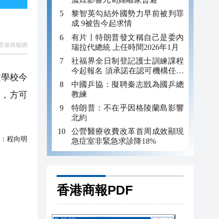
黎智英勾結外國勢力早前被判罪
成 9被告今起求情
有片丨特朗普發文稱自己是委內
香港商報網
瑞拉代總統 上任時間2026年1月
社福界全日制登記護士訓練課程
今起報名 須承諾在認可機構任職
童學校今
至少三年
中國乒協：擬聘秦志戩為國乒總
教練
下，方可
特朗普：不在乎因格陵蘭島影響
北約
公營醫療收費改革首周成效顯現
：
程向明
急症室非緊急求診降18%
香港商報PDF