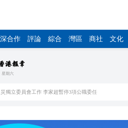
據見證文儒沉香從傳統邁向現代
察團來瓊考察
費約18億元
深合作
評論
綜合
灣區
商社
文化
.58萬億 利潤總額近936億
讀新玩法
理黎智英求情 罪證如山豈能妄想輕判
日
星期六
災獨立委員會工作 李家超暫停3項公職委任
據見證文儒沉香從傳統邁向現代
察團來瓊考察
費約18億元