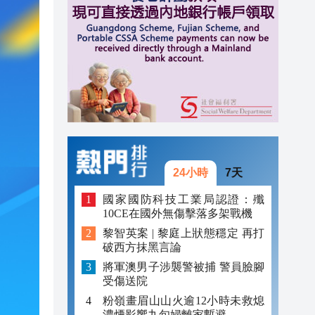
20:40
20:39
21:08
21:04
20:55
20:42
24小時
7天
20:42
國家國防科技工業局認證：殲
10CE在國外無傷擊落多架戰機
20:41
黎智英案 | 黎庭上狀態穩定 再打
破西方抹黑言論
20:40
將軍澳男子涉襲警被捕 警員臉腳
20:39
受傷送院
粉嶺畫眉山山火逾12小時未救熄
濃煙影響九旬婦離家暫避