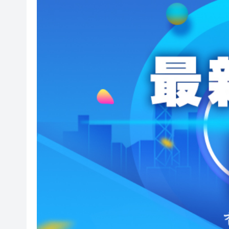
山東26戶省屬國企去年合計營收2
瀋陽鐵西校園閱讀活動解鎖閱
黎智英案｜吳良好：依法公正處
騰出更多時間專注做好宏福苑火
50餘位頂尖專家共話時代命題
海南澄邁文儒煥新升級 五組數
梁振英率港區全國政協委員考
2025年海南儋州以舊換新帶動消
山東26戶省屬國企去年合計營收2
瀋陽鐵西校園閱讀活動解鎖閱