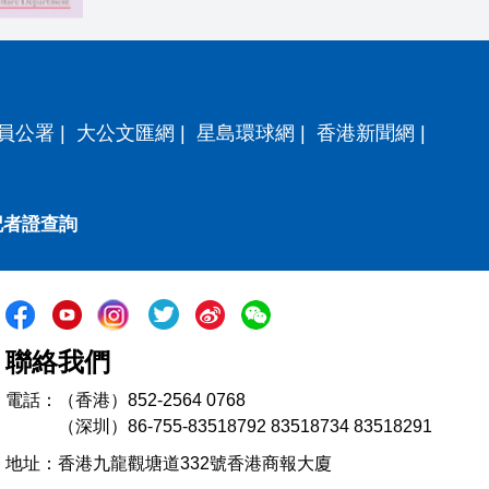
員公署
|
大公文匯網
|
星島環球網
|
香港新聞網
|
記者證查詢
聯絡我們
電話：（香港）852-2564 0768
（深圳）86-755-83518792 83518734 83518291
地址：香港九龍觀塘道332號香港商報大廈