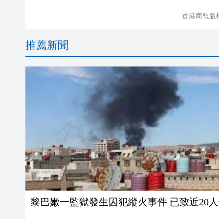
香港商報版
推薦新聞
黎巴嫩一監獄發生囚犯縱火事件 已致近20