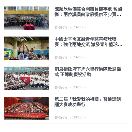
陳穎欣吳傑莊合開議員辦事處 曾國
衞：兩位議員向政府提供不少寶貴
意見
香港商報
2023-10-07
中國太平盃互融青年慈善籃球聯
賽：強化兩地交流 激發青年籃球熱
潮
香港商報
2023-10-07
消息指政府下周六舉行港隊歡迎儀
式 正籌劃慶祝活動
香港商報
2023-10-07
第二屆「我愛我的祖國」普通話朗
誦大賽成功舉行
香港商報
2023-10-07