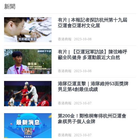
新聞
有片 | 本報記者探訪杭州第十九屆
亞運會亞運村文化屋
香港商報
2023-10-08
有片 | 【亞運冠軍訪談】陳弦峰呼
籲全民健身 多運動親近大自然
香港商報
2023-10-08
港隊亞運直擊｜港隊維持53面獎牌
男足第4創最佳成績
香港商報
2023-10-07
第200金！鄭惟桐奪得杭州亞運會
象棋男子個人金牌
香港商報
2023-10-07