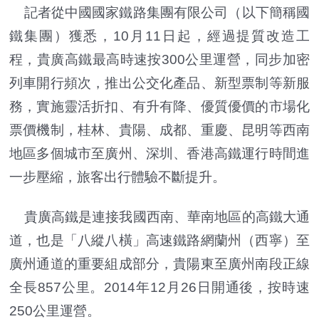
記者從中國國家鐵路集團有限公司（以下簡稱國
鐵集團）獲悉，10月11日起，經過提質改造工
程，貴廣高鐵最高時速按300公里運營，同步加密
列車開行頻次，推出公交化產品、新型票制等新服
務，實施靈活折扣、有升有降、優質優價的市場化
票價機制，桂林、貴陽、成都、重慶、昆明等西南
地區多個城市至廣州、深圳、香港高鐵運行時間進
一步壓縮，旅客出行體驗不斷提升。
貴廣高鐵是連接我國西南、華南地區的高鐵大通
道，也是「八縱八橫」高速鐵路網蘭州（西寧）至
廣州通道的重要組成部分，貴陽東至廣州南段正線
全長857公里。2014年12月26日開通後，按時速
250公里運營。