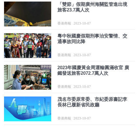
「雙節」假期廣州海關監管進出境
旅客23.7萬人次
香港商報
2023-10-07
粵中秋國慶假期刑事治安警情、交
通事故同比降
香港商報
2023-10-07
2023年國慶黃金周運輸圓滿收官 廣
鐵發送旅客2072.7萬人次
香港商報
2023-10-07
茂名市委原常委、市紀委原書記李
長林已履新省民政廳
香港商報
2023-10-07