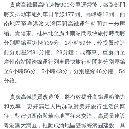
貴廣高鐵最高時速按300公里運營後，鐵路部門
將安排動車組列車日常線177列、高峰線12列，西
南地區至粵港澳大灣區間高鐵運行時間進一步壓
縮。貴陽東、桂林北至廣州南站間最快旅行時間將
分別壓縮至3小時39分、1小時59分，較提質改造
前分別壓縮31分鐘、23分鐘；成都東、重慶西至
廣州南站間跨線運行列車最快旅行時間將分別壓縮
至6小時56分、5小時43分，分別壓縮46分鐘、54
分鐘。
貴廣高鐵提質改造後，將有效提升高鐵運輸能力
和效率，更好滿足人民群眾對美好旅行生活的嚮
往，對密切西南與華南地區往來交流，高質量建設
粵港澳大灣區，推動成渝地區雙城經濟圈建設，具