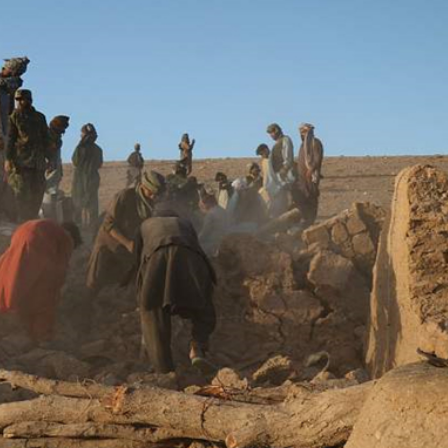
.58萬億 利潤總額近936億
讀新玩法
理黎智英求情 罪證如山豈能妄想輕判
災獨立委員會工作 李家超暫停3項公職委任
據見證文儒沉香從傳統邁向現代
察團來瓊考察
費約18億元
.58萬億 利潤總額近936億
讀新玩法