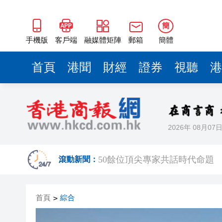
50餘位頂尖專家共話時代命題
海南澄邁文儒煥新升級 五組數
簡
梁振英率港區全國政協委員考
手機版
客戶端
融媒體矩陣
郵箱
簡體
2025年海南儋州以舊換新帶動消
首頁
港聞
財經
證券
視聽
港
山東26戶省屬國企去年合計營收2
瀋陽鐵西校園閱讀活動解鎖閱
黎智英案｜吳良好：依法公正處
2026年 08月07
騰出更多時間專注做好宏福苑火
50餘位頂尖專家共話時代命題
滾動新聞：
海南澄邁文儒煥新升級 五組數
首頁
綜合
>
梁振英率港區全國政協委員考
2025年海南儋州以舊換新帶動消