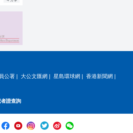
員公署
|
大公文匯網
|
星島環球網
|
香港新聞網
|
記者證查詢