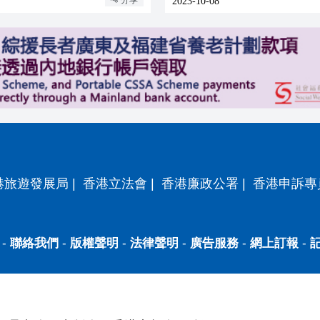
2023-10-08
港旅遊發展局
|
香港立法會
|
香港廉政公署
|
香港申訴專
-
聯絡我們
-
版權聲明
-
法律聲明
-
廣告服務
-
網上訂報
-