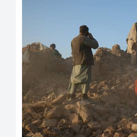
山東26戶省屬國企去年合計營收2
瀋陽鐵西校園閱讀活動解鎖閱
黎智英案｜吳良好：依法公正處
騰出更多時間專注做好宏福苑火
50餘位頂尖專家共話時代命題
海南澄邁文儒煥新升級 五組數
梁振英率港區全國政協委員考
2025年海南儋州以舊換新帶動消
山東26戶省屬國企去年合計營收2
瀋陽鐵西校園閱讀活動解鎖閱