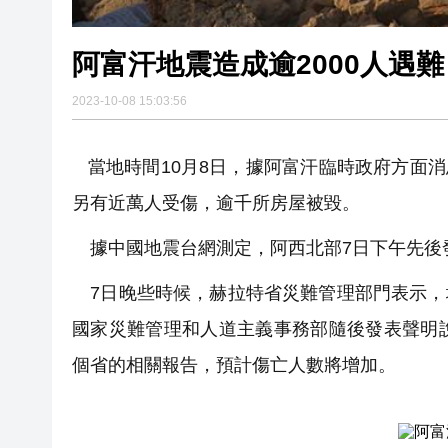
阿富汗地震造成逾2000人遇難
2023-10-08 15:03:56
當地時間10月8日，據阿富汗臨時政府方面消
另有近萬人受傷，逾千所房屋被毀。
據中國地震台網測定，阿西北部7日下午先後發
7日晚些時候，赫拉特省災難管理部門表示，地
國家災難管理和人道主義事務部隨後發表聲明
個省的相關報告，預計傷亡人數將增加。