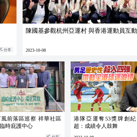
陳國基參觀杭州亞運村 與香港運動員互
分享
2023-10-08
打風前落區巡察 祥華社區
港隊亞運奪53獎牌創紀
臨時庇護中心
超：成績令人鼓舞
分享