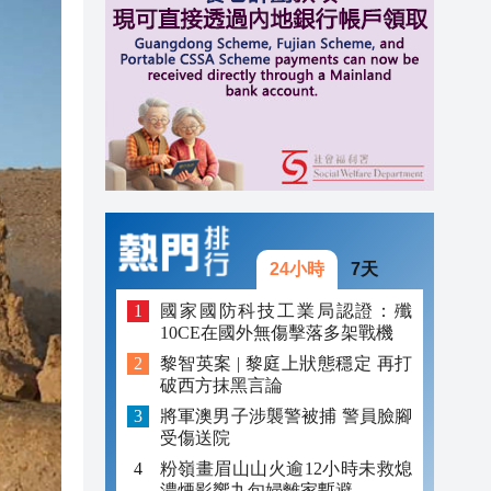
20:40
20:39
21:08
21:04
20:55
20:42
24小時
7天
20:42
國家國防科技工業局認證：殲
10CE在國外無傷擊落多架戰機
20:41
黎智英案 | 黎庭上狀態穩定 再打
破西方抹黑言論
20:40
將軍澳男子涉襲警被捕 警員臉腳
20:39
受傷送院
粉嶺畫眉山山火逾12小時未救熄
濃煙影響九旬婦離家暫避