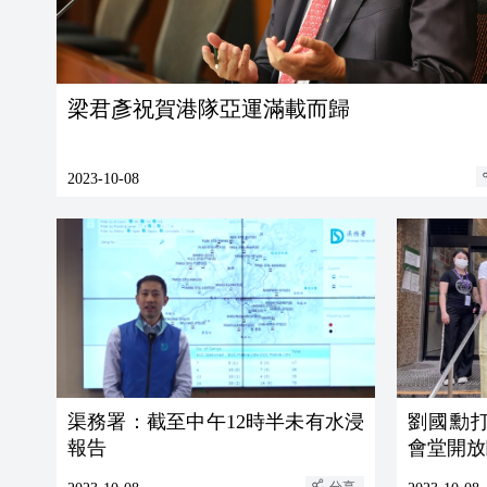
梁君彥祝賀港隊亞運滿載而歸
2023-10-08
渠務署：截至中午12時半未有水浸
劉國勳
報告
會堂開放
分享