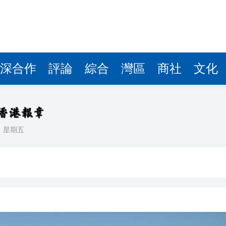
據見證文儒沉香從傳統邁向現代
察團來瓊考察
費約18億元
深合作
評論
綜合
灣區
商社
文化
.58萬億 利潤總額近936億
讀新玩法
理黎智英求情 罪證如山豈能妄想輕判
日
星期五
災獨立委員會工作 李家超暫停3項公職委任
據見證文儒沉香從傳統邁向現代
察團來瓊考察
費約18億元