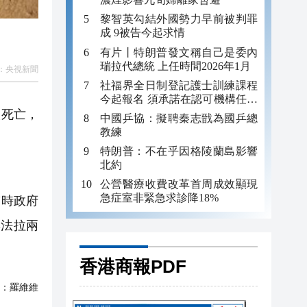
黎智英勾結外國勢力早前被判罪
成 9被告今起求情
有片丨特朗普發文稱自己是委內
瑞拉代總統 上任時間2026年1月
：
央視新聞
社福界全日制登記護士訓練課程
今起報名 須承諾在認可機構任職
至少三年
人死亡，
中國乒協：擬聘秦志戩為國乒總
教練
特朗普：不在乎因格陵蘭島影響
北約
公營醫療收費改革首周成效顯現
急症室非緊急求診降18%
臨時政府
與法拉兩
香港商報PDF
：
羅維維