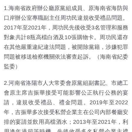
1.海南省政府辦公廳原黨組成員、原海南省海防與
口岸辦公室專職副主任周功民違規收受禮品問題。
2017年至2021年，周功民先後收受3名管理和服務
對象共計8瓶高檔白酒及10張購物卡。周功民還存
在其他嚴重違紀違法問題，被開除黨籍，涉嫌犯罪
問題被移送檢察機關依法審查起訴。（海南省紀委
監委）
2.河南省洛陽市人大常委會原黨組副書記、市總工
會原主席吉振華接受可能影響公正執行公務的宴
請，違規收受禮品、禮金問題。2019年至2022
年，吉振華多次接受私營企業主在公司內部餐廳安
排的宴請並飲用高檔酒水；2013年至2021年，利
用逢年過節等時機，先後收受多名私營企業主禮