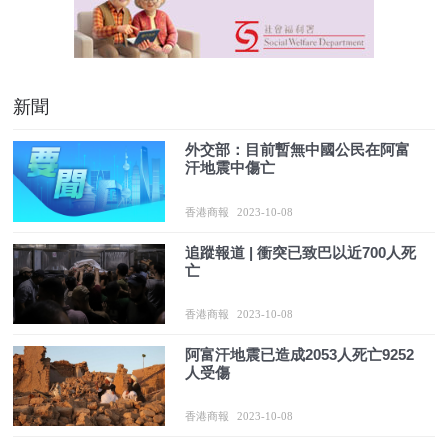
新聞
外交部：目前暫無中國公民在阿富
汗地震中傷亡
香港商報
2023-10-08
追蹤報道 | 衝突已致巴以近700人死
亡
香港商報
2023-10-08
阿富汗地震已造成2053人死亡9252
人受傷
香港商報
2023-10-08