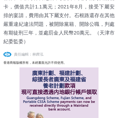
卡，價值共計1.1萬元；2021年8月，接受下屬安
排的宴請，費用由其下屬支付。石根路還存在其他
嚴重違紀違法問題，被開除黨籍、開除公職，判處
有期徒刑三年，並處罰金人民幣20萬元。（天津市
紀委監委）
責任編輯：林鏗泓
香港商報版權所有，未經書面允許不得使用。