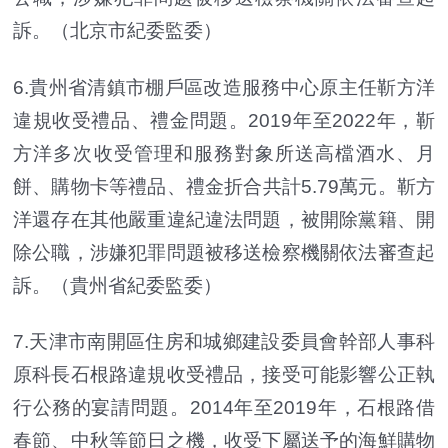
訴。（北京市紀委監委）
6.貴州省清鎮市棚戶區改造服務中心原主任靳方洋
違規收受禮品、禮金問題。2019年至2022年，靳
方洋多次收受管理和服務對象所送高檔酒水、月
餅、購物卡等禮品、禮金折合共計5.79萬元。靳方
洋還存在其他嚴重違紀違法問題，被開除黨籍、開
除公職，涉嫌犯罪問題被移送檢察機關依法審查起
訴。（貴州省紀委監委）
7.天津市南開區住房和城鄉建設委員會幹部人事科
原科長石根路違規收受禮品，接受可能影響公正執
行公務的宴請問題。2014年至2019年，石根路借
春節、中秋等節日之機，收受下屬送予的海鮮購物