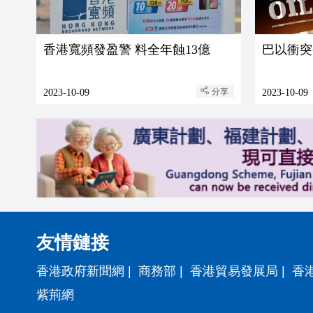
香港寬頻發盈警 料全年蝕13億
巴以衝突
分享
2023-10-09
2023-10-09
友情鏈接
香港政府新聞網
|
商務部
|
香港貿易發展局
|
香
紫荊網