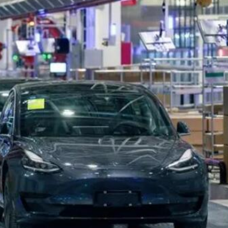
.58萬億 利潤總額近936億
讀新玩法
理黎智英求情 罪證如山豈能妄想輕判
災獨立委員會工作 李家超暫停3項公職委任
據見證文儒沉香從傳統邁向現代
察團來瓊考察
費約18億元
.58萬億 利潤總額近936億
讀新玩法