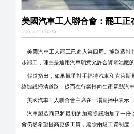
美國汽車工人聯合會：罷工正
2023-10-09 10:42:50
美國汽車工人罷工已進入第四周。據路透社報
步罷工，理由是通用汽車願意允許合資電池廠
報道指出，如果競爭對手福特汽車和克萊斯勒母公
終協議掃清道路，從而在行業轉向生產電動汽
美國汽車工人聯合會主席在一場直播中表示，
汽車製造商已將最初的加薪提議增加了一倍以
會仍然希望提高更多工資，廢除兩級工資制度