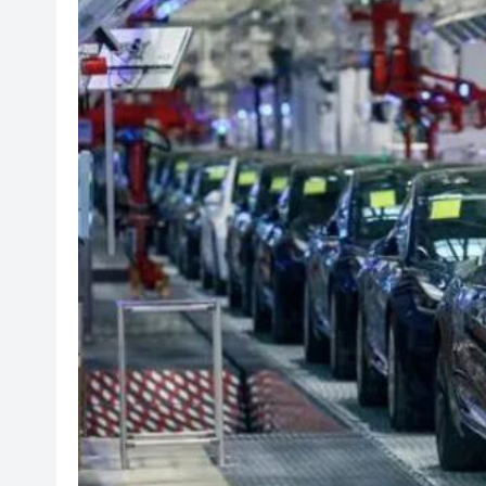
山東26戶省屬國企去年合計營收2
瀋陽鐵西校園閱讀活動解鎖閱
黎智英案｜吳良好：依法公正處
騰出更多時間專注做好宏福苑火
50餘位頂尖專家共話時代命題
海南澄邁文儒煥新升級 五組數
梁振英率港區全國政協委員考
2025年海南儋州以舊換新帶動消
山東26戶省屬國企去年合計營收2
瀋陽鐵西校園閱讀活動解鎖閱