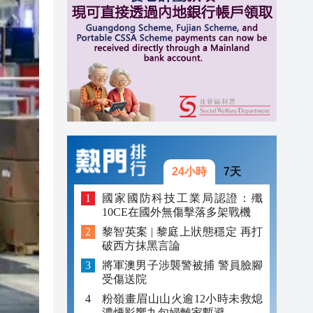
20:40
20:39
21:08
21:04
20:55
20:42
24小時
7天
20:42
國家國防科技工業局認證：殲
20:41
10CE在國外無傷擊落多架戰機
20:40
黎智英案 | 黎庭上狀態穩定 再打
破西方抹黑言論
20:39
將軍澳男子涉襲警被捕 警員臉腳
受傷送院
粉嶺畫眉山山火逾12小時未救熄
濃煙影響九旬婦離家暫避