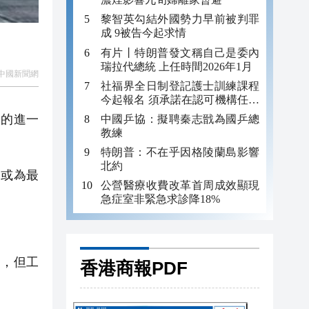
黎智英勾結外國勢力早前被判罪
成 9被告今起求情
有片丨特朗普發文稱自己是委內
瑞拉代總統 上任時間2026年1月
中國新聞網
社福界全日制登記護士訓練課程
今起報名 須承諾在認可機構任職
至少三年
的進一
中國乒協：擬聘秦志戩為國乒總
教練
特朗普：不在乎因格陵蘭島影響
北約
，或為最
公營醫療收費改革首周成效顯現
急症室非緊急求診降18%
，但工
香港商報PDF