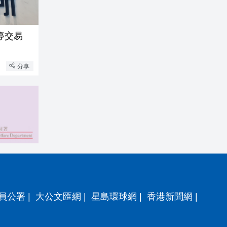
停交易
分享
員公署
|
大公文匯網
|
星島環球網
|
香港新聞網
|