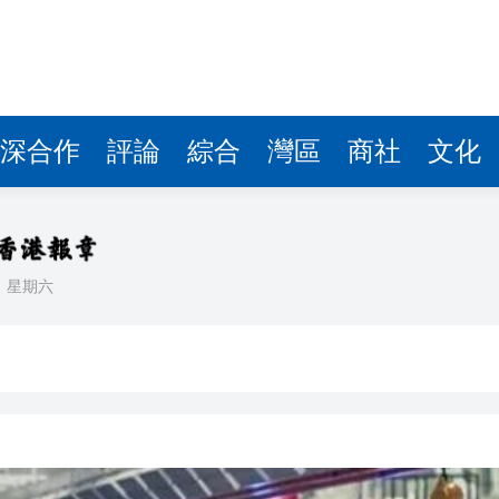
據見證文儒沉香從傳統邁向現代
察團來瓊考察
費約18億元
深合作
評論
綜合
灣區
商社
文化
.58萬億 利潤總額近936億
讀新玩法
理黎智英求情 罪證如山豈能妄想輕判
災獨立委員會工作 李家超暫停3項公職委任
日
星期六
據見證文儒沉香從傳統邁向現代
察團來瓊考察
費約18億元