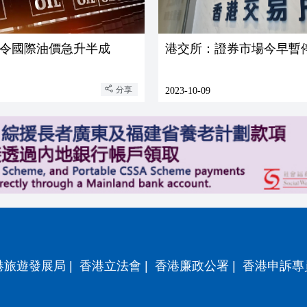
令國際油價急升半成
港交所：證券市場今早暫
分享
2023-10-09
港旅遊發展局
|
香港立法會
|
香港廉政公署
|
香港申訴專