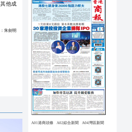
其他成
：
朱劍明