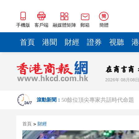
海南澄邁文儒煥新升級 五組數
簡
梁振英率港區全國政協委員考
手機版
客戶端
融媒體矩陣
郵箱
簡體
2025年海南儋州以舊換新帶動消
首頁
港聞
財經
證券
視聽
港
山東26戶省屬國企去年合計營收2
瀋陽鐵西校園閱讀活動解鎖閱
黎智英案｜吳良好：依法公正處
騰出更多時間專注做好宏福苑火
2026年 08月08
50餘位頂尖專家共話時代命題
滾動新聞：
海南澄邁文儒煥新升級 五組數
梁振英率港區全國政協委員考
首頁
財經
>
2025年海南儋州以舊換新帶動消