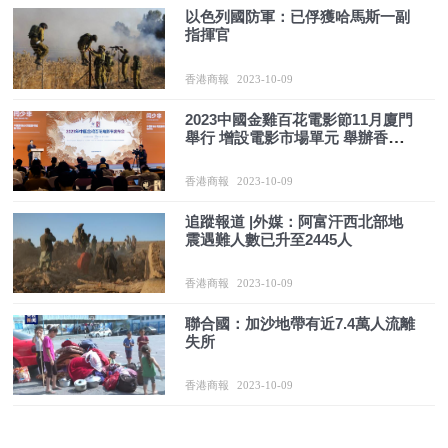
以色列國防軍：已俘獲哈馬斯一副
指揮官
香港商報
2023-10-09
2023中國金雞百花電影節11月廈門
舉行 增設電影市場單元 舉辦香港
專場推介會
香港商報
2023-10-09
追蹤報道 |外媒：阿富汗西北部地
震遇難人數已升至2445人
香港商報
2023-10-09
聯合國：加沙地帶有近7.4萬人流離
失所
香港商報
2023-10-09