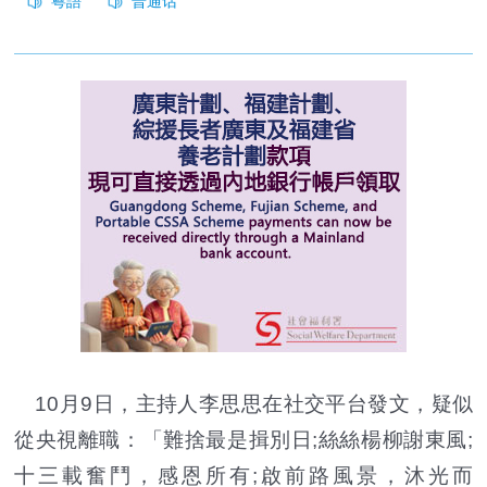
10月9日，主持人李思思在社交平台發文，疑似
從央視離職：「難捨最是揖別日;絲絲楊柳謝東風;
十三載奮鬥，感恩所有;啟前路風景，沐光而