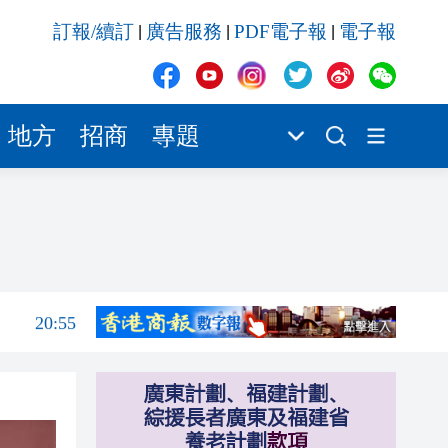
20:55
訂報/續訂
廣告服務
PDF電子報
電子報
|
|
|
20:42
20:42
20:41
地方
招商
專題
20:40
20:39
21:08
21:04
20:55
20:42
20:42
20:41