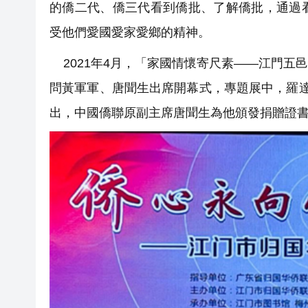
的僑二代、僑三代看到僑批、了解僑批，通過
受他們愛國愛家愛鄉的精神。
2021年4月，「家國情懷寄尺素——江門五
問黃軍軍、唐聞生出席開幕式，專題展中，羅
出，中國僑聯原副主席唐聞生為他頒發捐贈證