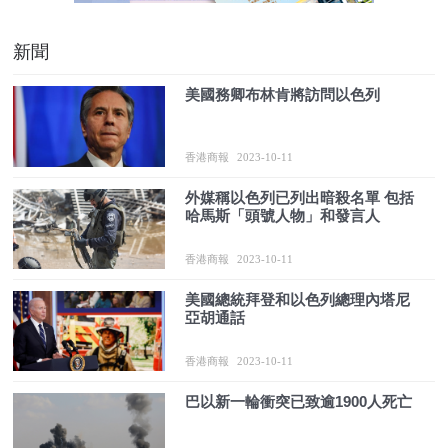
新聞
美國務卿布林肯將訪問以色列
香港商報
2023-10-11
外媒稱以色列已列出暗殺名單 包括
哈馬斯「頭號人物」和發言人
香港商報
2023-10-11
美國總統拜登和以色列總理內塔尼
亞胡通話
香港商報
2023-10-11
巴以新一輪衝突已致逾1900人死亡