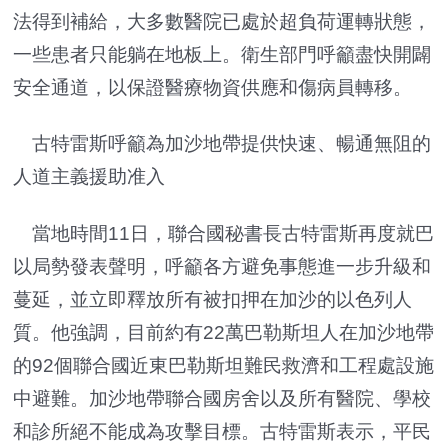
法得到補給，大多數醫院已處於超負荷運轉狀態，
一些患者只能躺在地板上。衛生部門呼籲盡快開闢
安全通道，以保證醫療物資供應和傷病員轉移。
古特雷斯呼籲為加沙地帶提供快速、暢通無阻的
人道主義援助准入
當地時間11日，聯合國秘書長古特雷斯再度就巴
以局勢發表聲明，呼籲各方避免事態進一步升級和
蔓延，並立即釋放所有被扣押在加沙的以色列人
質。他強調，目前約有22萬巴勒斯坦人在加沙地帶
的92個聯合國近東巴勒斯坦難民救濟和工程處設施
中避難。加沙地帶聯合國房舍以及所有醫院、學校
和診所絕不能成為攻擊目標。古特雷斯表示，平民