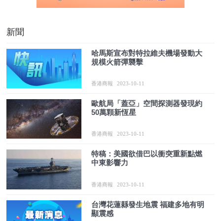
新聞
哈馬斯宣布對特拉維夫機場發動大
規模火箭彈襲擊
香港商報
2023-10-11
歐航局「蓋亞」空間探測器發現約
50萬顆新恆星
香港商報
2023-10-11
特稿：美國欲借巴以衝突重新點燃
中東影響力
香港商報
2023-10-11
台灣花蓮縣發生地震 福建多地有明
顯震感