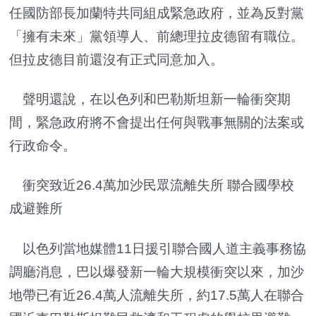
任國防部長加蘭特共同組成緊急政府，並為反對黨
「擁有未來」黨領導人、前總理拉皮德留有職位。
但拉皮德目前還沒有正式同意加入。
聲明還說，在以色列和巴勒斯坦新一輪衝突期
間，緊急政府將不會提出任何與戰事無關的法案或
行政命令。
衝突致近26.4萬加沙民眾流離失所 聯合國學校
成避難所
以色列當地媒體11日援引聯合國人道主義事務協
調廳消息，巴以爆發新一輪大規模衝突以來，加沙
地帶已有近26.4萬人流離失所，約17.5萬人在聯合