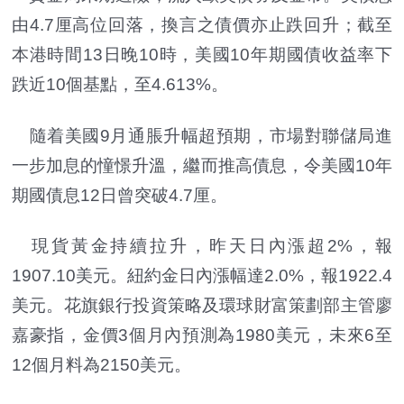
由4.7厘高位回落，換言之債價亦止跌回升；截至
本港時間13日晚10時，美國10年期國債收益率下
跌近10個基點，至4.613%。
隨着美國9月通脹升幅超預期，市場對聯儲局進
一步加息的憧憬升溫，繼而推高債息，令美國10年
期國債息12日曾突破4.7厘。
現貨黃金持續拉升，昨天日內漲超2%，報
1907.10美元。紐約金日內漲幅達2.0%，報1922.4
美元。花旗銀行投資策略及環球財富策劃部主管廖
嘉豪指，金價3個月內預測為1980美元，未來6至
12個月料為2150美元。