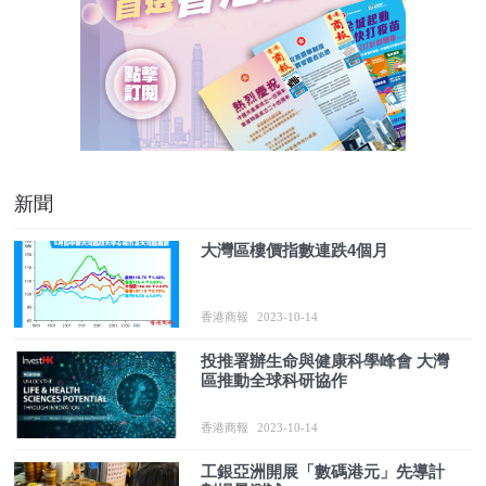
新聞
大灣區樓價指數連跌4個月
香港商報
2023-10-14
投推署辦生命與健康科學峰會 大灣
區推動全球科研協作
香港商報
2023-10-14
工銀亞洲開展「數碼港元」先導計