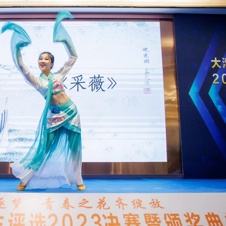
讀新玩法
理黎智英求情 罪證如山豈能妄想輕判
災獨立委員會工作 李家超暫停3項公職委任
據見證文儒沉香從傳統邁向現代
察團來瓊考察
費約18億元
.58萬億 利潤總額近936億
讀新玩法