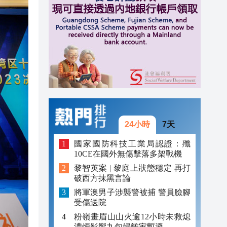
20:39
21:08
21:04
20:55
20:42
20:42
24小時
7天
20:41
國家國防科技工業局認證：殲
10CE在國外無傷擊落多架戰機
20:40
黎智英案 | 黎庭上狀態穩定 再打
破西方抹黑言論
20:39
將軍澳男子涉襲警被捕 警員臉腳
受傷送院
粉嶺畫眉山山火逾12小時未救熄
濃煙影響九旬婦離家暫避