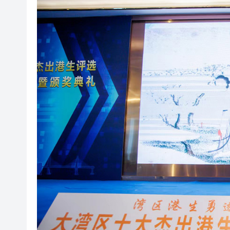
瀋陽鐵西校園閱讀活動解鎖閱
黎智英案｜吳良好：依法公正處
騰出更多時間專注做好宏福苑火
50餘位頂尖專家共話時代命題
海南澄邁文儒煥新升級 五組數
梁振英率港區全國政協委員考
2025年海南儋州以舊換新帶動消
山東26戶省屬國企去年合計營收2
瀋陽鐵西校園閱讀活動解鎖閱