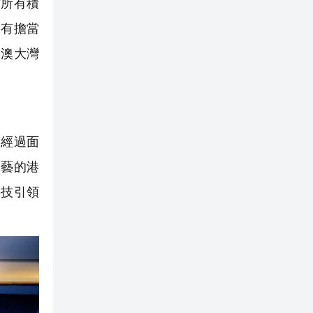
所有積
、有擔當
港澳大灣
。經過面
多藝的港
科技引領