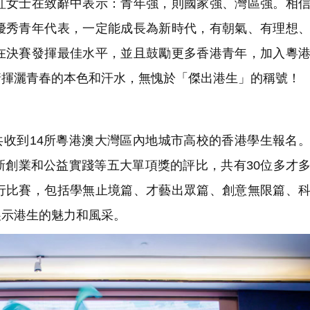
女士在致辭中表示：青年強，則國家強、灣區強。相信
優秀青年代表，一定能成長為新時代，有朝氣、有理想
在決賽發揮最佳水平，並且鼓勵更多香港青年，加入粵
情揮灑青春的本色和汗水，無愧於「傑出港生」的稱號！
共收到14所粵港澳大灣區內地城市高校的香港學生報名
新創業和公益實踐等五大單項獎的評比，共有30位多才
行比賽，包括學無止境篇、才藝出眾篇、創意無限篇、
展示港生的魅力和風采。