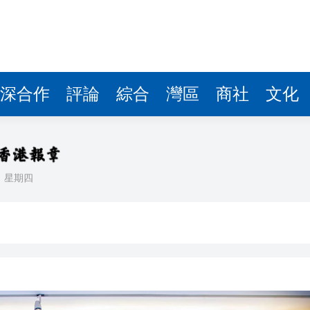
據見證文儒沉香從傳統邁向現代
察團來瓊考察
費約18億元
.58萬億 利潤總額近936億
深合作
評論
綜合
灣區
商社
文化
讀新玩法
理黎智英求情 罪證如山豈能妄想輕判
災獨立委員會工作 李家超暫停3項公職委任
日
星期四
據見證文儒沉香從傳統邁向現代
察團來瓊考察
費約18億元
.58萬億 利潤總額近936億