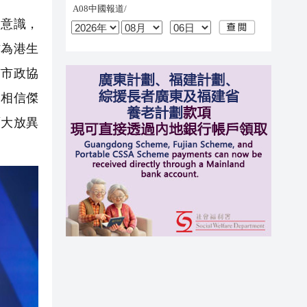
意識，
作為港生
京市政協
，相信傑
面大放異