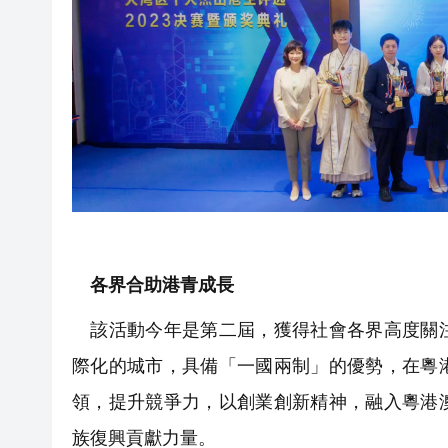
各界合助港青成長
該活動今年是第二屆，獲得社會各界高度關注
際化的城市，具備「一國兩制」的優勢，在粵
領，提升競爭力，以創業創新精神，融入粵港
族復興貢獻力量。