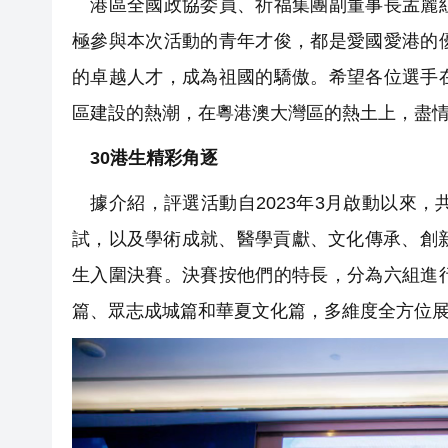
港區全國政協委員、祈福集團副董事長孟麗紅
極參與本次活動的青年才俊，都是愛國愛港的
的卓越人才，成為祖國的驕傲。希望各位選手
區建設的熱潮，在粵港澳大灣區的熱土上，盡
30港生精彩角逐
據介紹，評選活動自2023年3月啟動以來，
試，以及學術成就、醫學貢獻、文化傳承、創
生入圍決賽。決賽按他們的特長，分為六組進
篇、眾志成城篇和華夏文化篇，多維度全方位