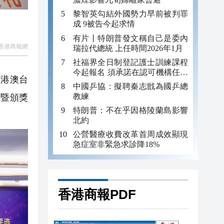
黎智英勾結外國勢力早前被判罪
成 9被告今起求情
有片丨特朗普發文稱自己是委內
香港商報網
瑞拉代總統 上任時間2026年1月
社福界全日制登記護士訓練課程
今起報名 須承諾在認可機構任職
會港澳台
至少三年
中國乒協：擬聘秦志戩為國乒總
教練
賽暨頒獎
特朗普：不在乎因格陵蘭島影響
北約
公營醫療收費改革首周成效顯現
急症室非緊急求診降18%
香港商報PDF