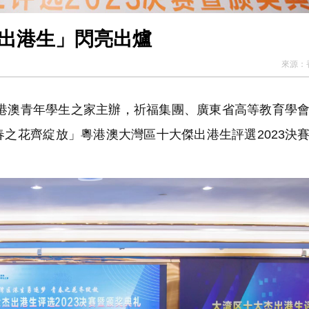
傑出港生」閃亮出爐
來源：
地港澳青年學生之家主辦，祈福集團、廣東省高等教育學
之花齊綻放」粵港澳大灣區十大傑出港生評選2023決