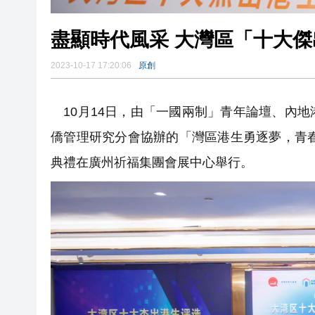
盡顯時代風采 大灣區「十大
2023-10-17 17:20:06
原創
10月14日，由「一國兩制」青年論壇、內
僑管理研究分會協辦的「灣區港生勇逐夢，青春
典禮在廣州祈福集團會展中心舉行。