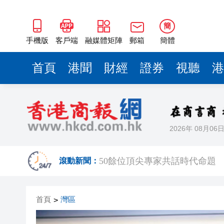
海南澄邁文儒煥新升級 五組數
梁振英率港區全國政協委員考
簡
2025年海南儋州以舊換新帶動消
手機版
客戶端
融媒體矩陣
郵箱
簡體
山東26戶省屬國企去年合計營收2
首頁
港聞
財經
證券
視聽
港
瀋陽鐵西校園閱讀活動解鎖閱
黎智英案｜吳良好：依法公正處
騰出更多時間專注做好宏福苑火
2026年 08月06
50餘位頂尖專家共話時代命題
海南澄邁文儒煥新升級 五組數
滾動新聞：
梁振英率港區全國政協委員考
首頁
灣區
>
2025年海南儋州以舊換新帶動消
山東26戶省屬國企去年合計營收2