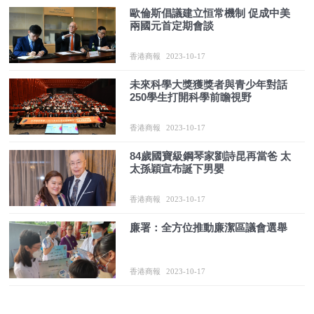
歐倫斯倡議建立恒常機制 促成中美
兩國元首定期會談
香港商報
2023-10-17
未來科學大獎獲獎者與青少年對話
250學生打開科學前瞻視野
香港商報
2023-10-17
84歲國寶級鋼琴家劉詩昆再當爸 太
太孫穎宣布誕下男嬰
香港商報
2023-10-17
廉署：全方位推動廉潔區議會選舉
香港商報
2023-10-17