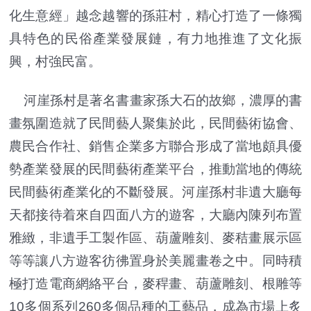
化生意經」越念越響的孫莊村，精心打造了一條獨
具特色的民俗產業發展鏈，有力地推進了文化振
興，村強民富。
河崖孫村是著名書畫家孫大石的故鄉，濃厚的書
畫氛圍造就了民間藝人聚集於此，民間藝術協會、
農民合作社、銷售企業多方聯合形成了當地頗具優
勢產業發展的民間藝術產業平台，推動當地的傳統
民間藝術產業化的不斷發展。河崖孫村非遺大廳每
天都接待着來自四面八方的遊客，大廳內陳列布置
雅緻，非遺手工製作區、葫蘆雕刻、麥秸畫展示區
等等讓八方遊客彷彿置身於美麗畫卷之中。同時積
極打造電商網絡平台，麥稈畫、葫蘆雕刻、根雕等
10多個系列260多個品種的工藝品，成為市場上炙