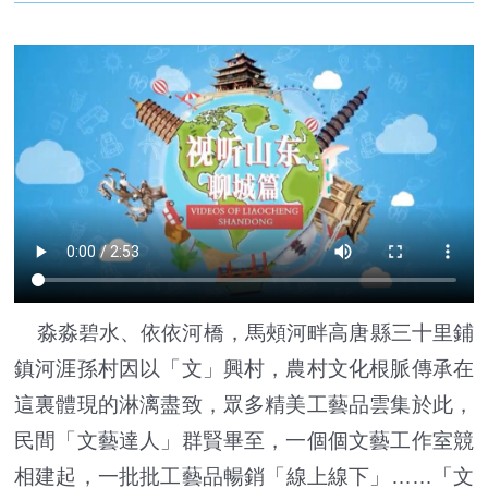
淼淼碧水、依依河橋，馬頰河畔高唐縣三十里鋪
鎮河涯孫村因以「文」興村，農村文化根脈傳承在
這裏體現的淋漓盡致，眾多精美工藝品雲集於此，
民間「文藝達人」群賢畢至，一個個文藝工作室競
相建起，一批批工藝品暢銷「線上線下」……「文