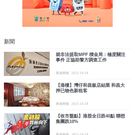
新聞
就非法提取MPF 積金局：極度關注
事件 正協助警方調查工作
香港商報
2023-10-18
【港樓】灣仔和昌飯店結業 和昌大
押已物色新租客
香港商報
2023-10-18
【收市盤點】港股全日跌40點 聯想
集團跌10%
香港商報
2023-10-18