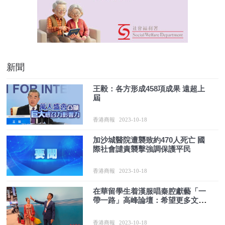
新聞
王毅：各方形成458項成果 遠超上
屆
香港商報
2023-10-18
加沙城醫院遭襲致約470人死亡 國
際社會譴責襲擊強調保護平民
香港商報
2023-10-18
在華留學生着漢服唱秦腔獻藝「一
帶一路」高峰論壇：希望更多文化
交流
香港商報
2023-10-18