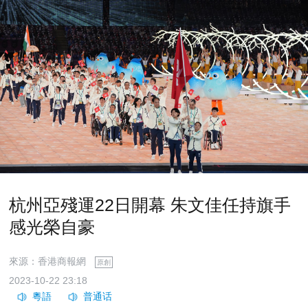
杭州亞殘運22日開幕 朱文佳任持旗手
感光榮自豪
來源：香港商報網
原創
2023-10-22 23:18