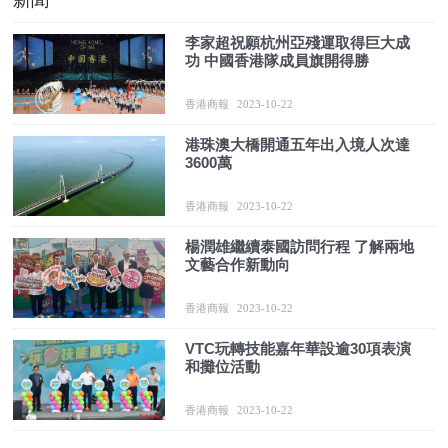
李家超祝願杭州亞殘運取得巨大成
功 中國香港隊成員旗開得勝
香港商報
2023-10-22
港珠澳大橋開通五年出入境人次達
3600萬
香港商報
2023-10-22
楊潤雄繼續泰國訪問行程 了解兩地
文藝合作新動向
香港商報
2023-10-22
VTC玩轉技能嘉年華設逾30項表演
和攤位活動
香港商報
2023-10-22