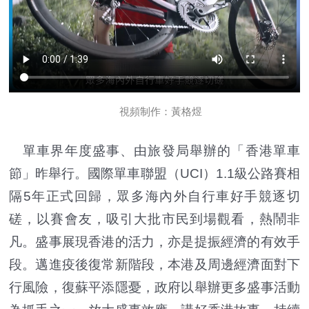
視頻制作：黃格煜
單車界年度盛事、由旅發局舉辦的「香港單車
節」昨舉行。國際單車聯盟（UCI）1.1級公路賽相
隔5年正式回歸，眾多海內外自行車好手競逐切
磋，以賽會友，吸引大批市民到場觀看，熱鬧非
凡。盛事展現香港的活力，亦是提振經濟的有效手
段。邁進疫後復常新階段，本港及周邊經濟面對下
行風險，復蘇平添隱憂，政府以舉辦更多盛事活動