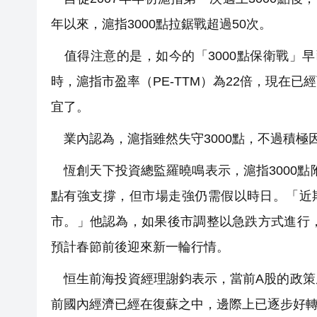
年以來，滬指3000點拉鋸戰超過50次。
值得注意的是，如今的「3000點保衛戰」早已
時，滬指市盈率（PE-TTM）為22倍，現在已
宜了。
業內認為，滬指雖然失守3000點，不過積極
恆創天下投資總監羅曉鳴表示，滬指3000點附
點有強支撐，但市場走強仍需假以時日。「近
市。」他認為，如果後市調整以急跌方式進行
預計春節前後迎來新一輪行情。
恒生前海投資經理謝鈞表示，當前A股的政策
前國內經濟已經在復蘇之中，邊際上已逐步好