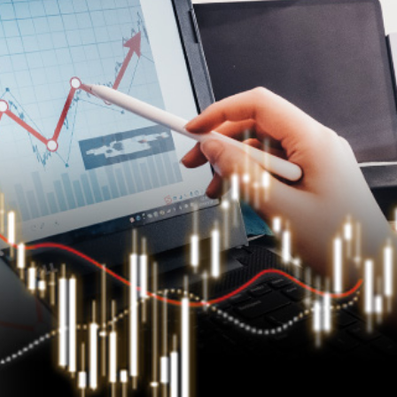
據見證文儒沉香從傳統邁向現代
察團來瓊考察
費約18億元
.58萬億 利潤總額近936億
讀新玩法