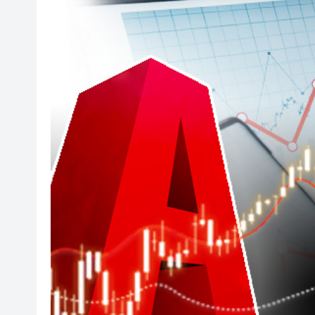
50餘位頂尖專家共話時代命題
海南澄邁文儒煥新升級 五組數
梁振英率港區全國政協委員考
2025年海南儋州以舊換新帶動消
山東26戶省屬國企去年合計營收2
瀋陽鐵西校園閱讀活動解鎖閱