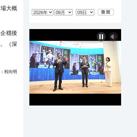
市場大概
企穩後
等。（深
：
程向明