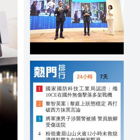
20:55
20:42
20:42
20:41
20:40
20:39
24小時
7天
國家國防科技工業局認證：殲
10CE在國外無傷擊落多架戰機
黎智英案 | 黎庭上狀態穩定 再打
破西方抹黑言論
將軍澳男子涉襲警被捕 警員臉腳
受傷送院
粉嶺畫眉山山火逾12小時未救熄
濃煙影響九旬婦離家暫避