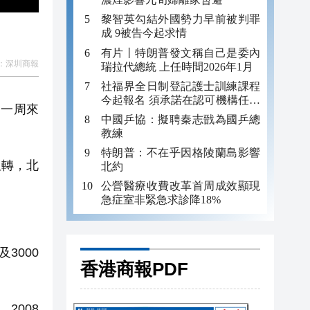
黎智英勾結外國勢力早前被判罪
成 9被告今起求情
有片丨特朗普發文稱自己是委內
：
深圳商報
瑞拉代總統 上任時間2026年1月
社福界全日制登記護士訓練課程
今起報名 須承諾在認可機構任職
近一周來
至少三年
中國乒協：擬聘秦志戩為國乒總
教練
特朗普：不在乎因格陵蘭島影響
扭轉，北
北約
公營醫療收費改革首周成效顯現
急症室非緊急求診降18%
3000
香港商報PDF
2008