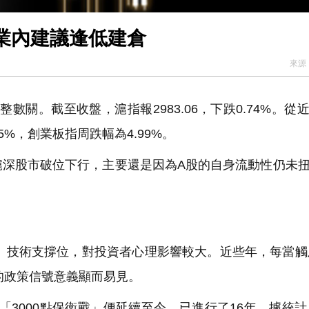
 業內建議逢低建倉
來源
整數關。截至收盤，滬指報2983.06，下跌0.74%。從
5%，創業板指周跌幅為4.99%。
深股市破位下行，主要還是因為A股的自身流動性仍未
、技術支撐位，對投資者心理影響較大。近些年，每當觸及
的政策信號意義顯而易見。
「3000點保衛戰」便延續至今，已進行了16年。據統計，