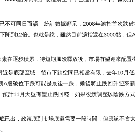
不可同日而語。統計數據顯示，2008年滬指首次跌破3
經下降到12倍。也就是說，雖然目前滬指還在3000點，但
因素在逐步積累，待短期風險釋放後，市場有望迎來配置
近是底部區域，後市下跌空間已相當有限，去年10月低點
期A股破位下跌可能是最後一跌，爾後將止跌回升迎來
，預計11月大盤有望止跌回穩；如果後續調整以陰跌方
底已出，政策底到市場底還需要一段時間，但應該不會
轉。