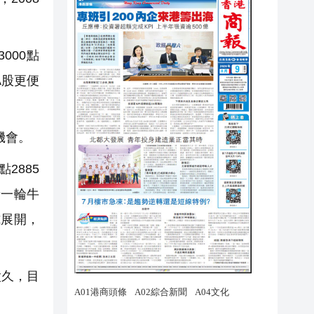
000點
A股更便
機會。
2885
新一輪牛
式展開，
太久，目