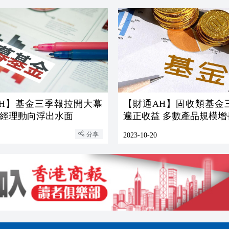
AH】基金三季報拉開大幕
【財通AH】固收類基金
經理動向浮出水面
遍正收益 多數產品規模
分享
2023-10-20