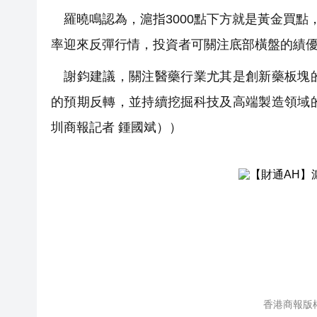
羅曉鳴認為，滬指3000點下方就是黃金買點
率迎來反彈行情，投資者可關注底部橫盤的績
謝鈞建議，關注醫藥行業尤其是創新藥板塊的
的預期反轉，並持續挖掘科技及高端製造領域
圳商報記者 鍾國斌））
香港商報版