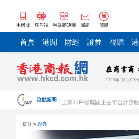
山東26戶省屬國企去年合計營收2
瀋陽鐵西校園閱讀活動解鎖閱
簡
黎智英案｜吳良好：依法公正處
手機版
客戶端
融媒體矩陣
郵箱
簡體
騰出更多時間專注做好宏福苑火
首頁
港聞
財經
證券
視聽
港
50餘位頂尖專家共話時代命題
海南澄邁文儒煥新升級 五組數
梁振英率港區全國政協委員考
2026年 08月09
2025年海南儋州以舊換新帶動消
山東26戶省屬國企去年合計營收2
滾動新聞：
瀋陽鐵西校園閱讀活動解鎖閱
首頁
證券
>
黎智英案｜吳良好：依法公正處
騰出更多時間專注做好宏福苑火