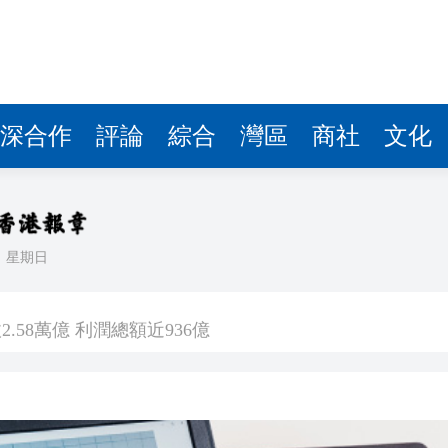
.58萬億 利潤總額近936億
讀新玩法
理黎智英求情 罪證如山豈能妄想輕判
災獨立委員會工作 李家超暫停3項公職委任
深合作
評論
綜合
灣區
商社
文化
據見證文儒沉香從傳統邁向現代
察團來瓊考察
日
星期日
費約18億元
.58萬億 利潤總額近936億
讀新玩法
理黎智英求情 罪證如山豈能妄想輕判
災獨立委員會工作 李家超暫停3項公職委任