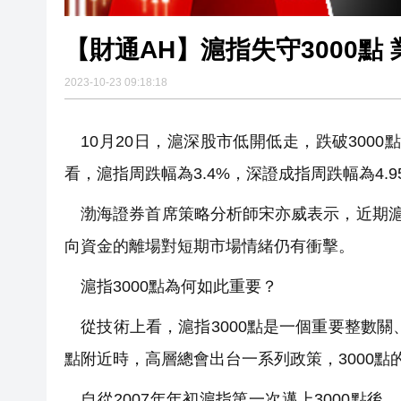
【財通AH】滬指失守3000點
2023-10-23 09:18:18
10月20日，滬深股市低開低走，跌破3000點
看，滬指周跌幅為3.4%，深證成指周跌幅為4.9
渤海證券首席策略分析師宋亦威表示，近期滬
向資金的離場對短期市場情緒仍有衝擊。
滬指3000點為何如此重要？
從技術上看，滬指3000點是一個重要整數關
點附近時，高層總會出台一系列政策，3000點
自從2007年年初滬指第一次邁上3000點後，