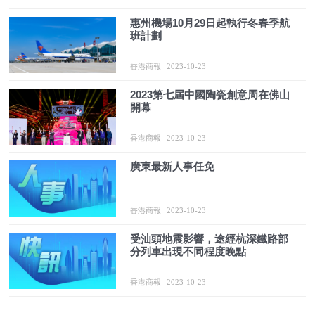
惠州機場10月29日起執行冬春季航
班計劃
香港商報
2023-10-23
2023第七屆中國陶瓷創意周在佛山
開幕
香港商報
2023-10-23
廣東最新人事任免
香港商報
2023-10-23
受汕頭地震影響，途經杭深鐵路部
分列車出現不同程度晚點
香港商報
2023-10-23