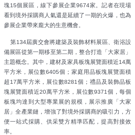
塊15個展區，線下參展企業9674家。記者在現場
看到境外採購商人氣還是延續了一期的火爆，也為
參展企業帶來龐大的生意機會。
第134屆廣交會將建築及裝飾材料展區、衛浴設
備展區從第一期移至第二期，整合打造「大家居」
主題概念。其中，建材及家具板塊展覽面積近14萬
平方米，展位數6405個；家庭用品板塊展覽面積
超17萬平方米，展位數8281個；禮品及裝飾品板
塊展覽面積近20萬平方米，展位數9371個，每個
板塊均達到大型專業展的規模，展示推廣「大家
居」全產業鏈，增強了對境外採購商的吸引力，方
便一站式採購、供采雙方精準匹配，提高對接效
率。