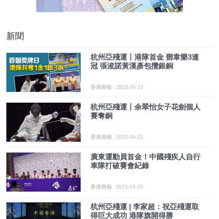
新聞
杭州亞殘運丨港隊首金 鄧韋樂3連
冠 張浚諾黃漢彥包攬銀銅
香港商報
2023-10-23
杭州亞殘運丨余翠怡女子花劍個人
賽奪銅
香港商報
2023-10-23
廣東運動員首金！中國殘疾人自行
車隊打破賽會紀錄
香港商報
2023-10-23
杭州亞殘運 | 李家超：祝亞殘運取
得巨大成功 港隊旗開得勝