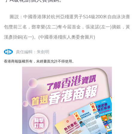
圖説：中國香港隊於杭州亞殘運男子S14級200米自由泳決賽
包攬前三名，鄧韋樂(左二)奪今屆首金，張浚諾(左一)摘銀，黃
漢彥掛銅(右一)。(中國香港殘疾人奧委會圖片)
責任編輯：朱劍明
香港商報版權所有，未經書面允許不得使用。