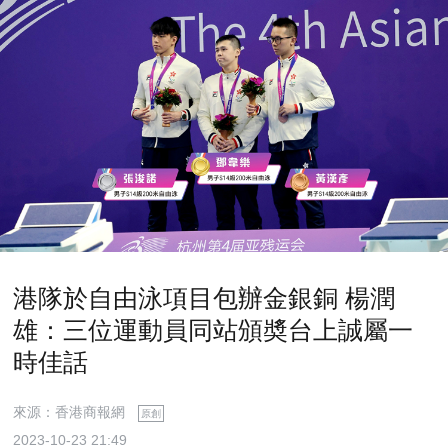
港隊於自由泳項目包辦金銀銅 楊潤
雄：三位運動員同站頒奬台上誠屬一
時佳話
來源：香港商報網
原創
2023-10-23 21:49