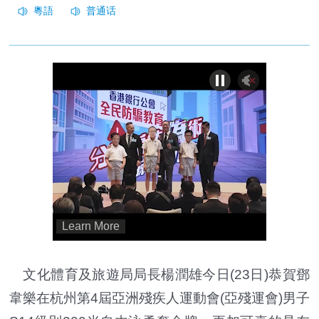
文化體育及旅遊局局長楊潤雄今日(23日)恭賀鄧
韋樂在杭州第4屆亞洲殘疾人運動會(亞殘運會)男子