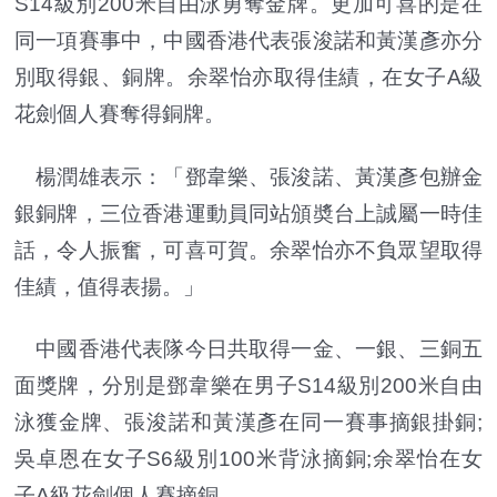
S14級別200米自由泳勇奪金牌。更加可喜的是在
同一項賽事中，中國香港代表張浚諾和黃漢彥亦分
別取得銀、銅牌。余翠怡亦取得佳績，在女子A級
花劍個人賽奪得銅牌。
楊潤雄表示：「鄧韋樂、張浚諾、黃漢彥包辦金
銀銅牌，三位香港運動員同站頒奬台上誠屬一時佳
話，令人振奮，可喜可賀。余翠怡亦不負眾望取得
佳績，值得表揚。」
中國香港代表隊今日共取得一金、一銀、三銅五
面獎牌，分別是鄧韋樂在男子S14級別200米自由
泳獲金牌、張浚諾和黃漢彥在同一賽事摘銀掛銅;
吳卓恩在女子S6級別100米背泳摘銅;余翠怡在女
子A級花劍個人賽摘銅。