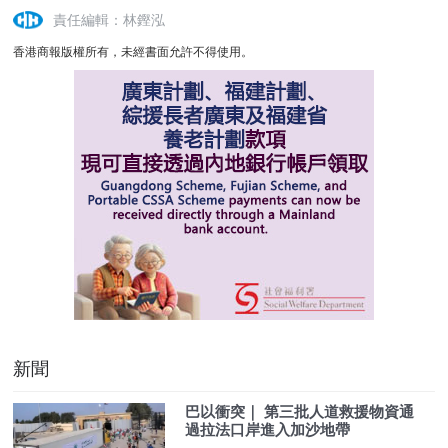
責任編輯：林鏗泓
香港商報版權所有，未經書面允許不得使用。
新聞
巴以衝突｜​ 第三批人道救援物資通
過拉法口岸進入加沙地帶