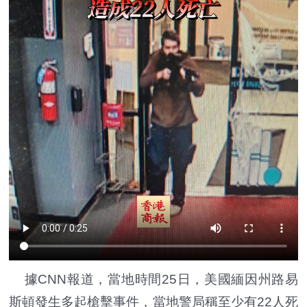
據CNN報道，當地時間25日，美國緬因州路易
斯頓發生多起槍擊事件，當地警局稱至少有22人死