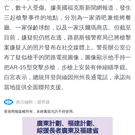
亡，數十人受傷。據美國福克斯新聞網報道，發生
三起槍擊事件的地點，分別為一家酒吧兼燒烤餐
廳、一家保齡球館，以及一家沃爾瑪商店。但截至
目前，嫌疑犯仍然在逃，路易斯顿警察局已將槍擊
案嫌疑人的照片發布在社交媒體上。警長辦公室公
布了疑似槍手的閉路電視圖像，圖像顯示他手持一
把AR-15型突擊步槍，步槍上安裝有伸縮瞄準鏡。
白宮表示，總統拜登與緬因州州長通電話，承諾向
當地提供全面聯邦支援。
責任編輯：趙师越
香港商報版權所有，未經書面允許不得使用。