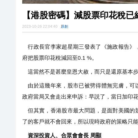
【港股密碼】減股票印花稅已
2023-10-26 22:04:40
原創
行政長官李家超星期三發表了《施政報告》，
府把股票印花稅減回至0.1 %。
這當然不是甚麼皇恩大赦，而只是還原基本步
由於這幾年來，股市已被劈得體無完膚，可以
政府當局又會走出來申訴：早説了，當日加印花
但其實，香港股市最大問題，是面對美國的競
了的客戶就不會回來，所以現時政府的策略只
資深投資人、合眾會會長 周顯