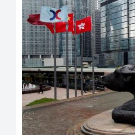
山東26戶省屬國企去年合計營收2
瀋陽鐵西校園閱讀活動解鎖閱
黎智英案｜吳良好：依法公正處
騰出更多時間專注做好宏福苑火
50餘位頂尖專家共話時代命題
海南澄邁文儒煥新升級 五組數
梁振英率港區全國政協委員考
2025年海南儋州以舊換新帶動消
山東26戶省屬國企去年合計營收2
瀋陽鐵西校園閱讀活動解鎖閱