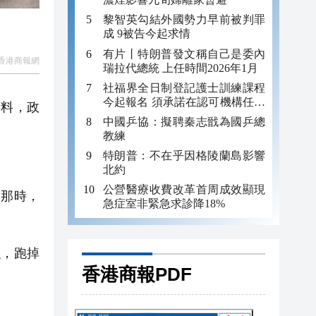
黎智英勾結外國勢力早前被判罪
成 9被告今起求情
有片丨特朗普發文稱自己是委內
香港商報網
瑞拉代總統 上任時間2026年1月
社福界全日制登記護士訓練課程
今起報名 須承諾在認可機構任職
料，政
至少三年
中國乒協：擬聘秦志戩為國乒總
教練
特朗普：不在乎因格陵蘭島影響
北約
公營醫療收費改革首周成效顯現
那時，
急症室非緊急求診降18%
，跑掉
香港商報PDF