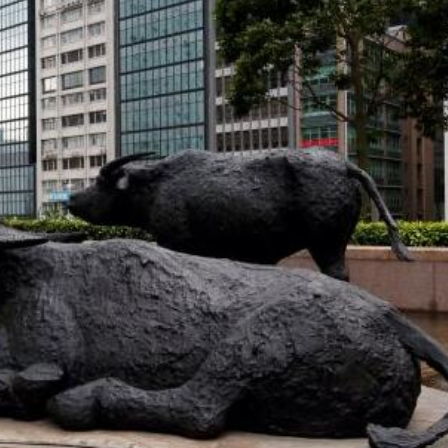
.58萬億 利潤總額近936億
讀新玩法
理黎智英求情 罪證如山豈能妄想輕判
災獨立委員會工作 李家超暫停3項公職委任
據見證文儒沉香從傳統邁向現代
察團來瓊考察
費約18億元
.58萬億 利潤總額近936億
讀新玩法