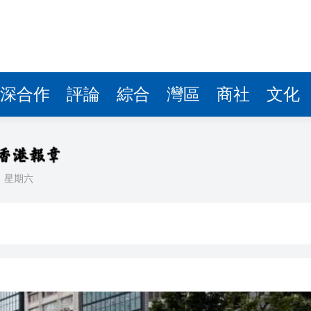
據見證文儒沉香從傳統邁向現代
察團來瓊考察
費約18億元
.58萬億 利潤總額近936億
深合作
評論
綜合
灣區
商社
文化
讀新玩法
理黎智英求情 罪證如山豈能妄想輕判
災獨立委員會工作 李家超暫停3項公職委任
日
星期六
據見證文儒沉香從傳統邁向現代
察團來瓊考察
費約18億元