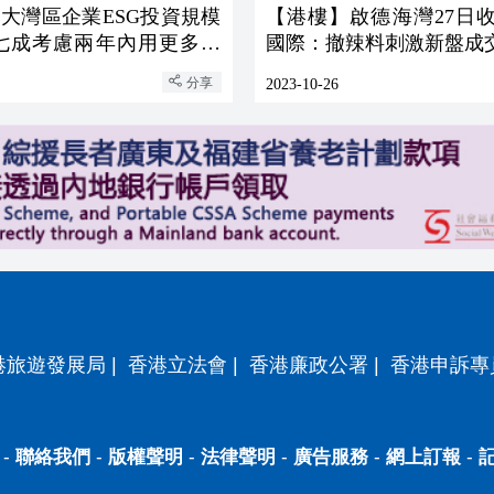
大灣區企業ESG投資規模
【港樓】啟德海灣27日收
 七成考慮兩年內用更多香
國際：撤辣料刺激新盤成
案
分享
2023-10-26
港旅遊發展局
|
香港立法會
|
香港廉政公署
|
香港申訴專
-
聯絡我們
-
版權聲明
-
法律聲明
-
廣告服務
-
網上訂報
-