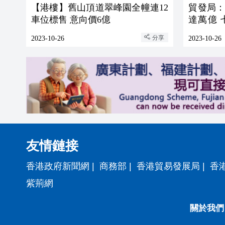
【港樓】舊山頂道翠峰園全幢連12
貿發局：
車位標售 意向價6億
達萬億
港綠色方
分享
2023-10-26
2023-10-26
友情鏈接
香港政府新聞網
|
商務部
|
香港貿易發展局
|
香
紫荊網
關於我們