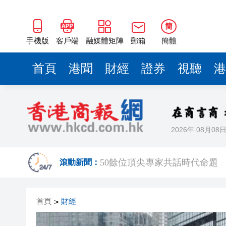
海南澄邁文儒煥新升級 五組數
梁振英率港區全國政協委員考
簡
手機版
客戶端
融媒體矩陣
郵箱
簡體
2025年海南儋州以舊換新帶動消
山東26戶省屬國企去年合計營收2
首頁
港聞
財經
證券
視聽
港
瀋陽鐵西校園閱讀活動解鎖閱
黎智英案｜吳良好：依法公正處
騰出更多時間專注做好宏福苑火
2026年 08月08
50餘位頂尖專家共話時代命題
滾動新聞：
海南澄邁文儒煥新升級 五組數
梁振英率港區全國政協委員考
首頁
財經
>
2025年海南儋州以舊換新帶動消