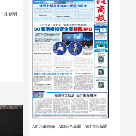
：
朱劍明