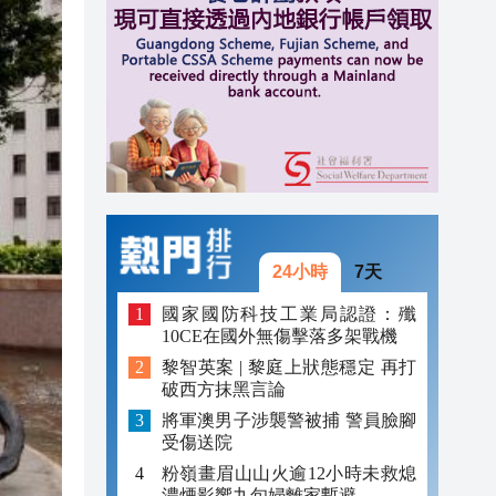
20:40
20:39
21:08
21:04
20:55
20:42
20:42
24小時
7天
20:41
國家國防科技工業局認證：殲
10CE在國外無傷擊落多架戰機
20:40
黎智英案 | 黎庭上狀態穩定 再打
破西方抹黑言論
20:39
將軍澳男子涉襲警被捕 警員臉腳
受傷送院
粉嶺畫眉山山火逾12小時未救熄
濃煙影響九旬婦離家暫避