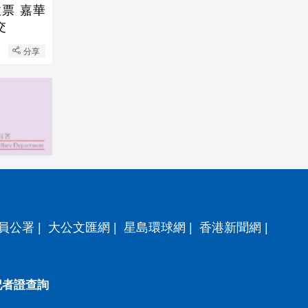
票 嘉華
交
分享
員公署
|
大公文匯網
|
星島環球網
|
香港新聞網
|
記者證查詢