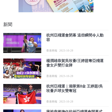
新聞
杭州亞殘運會閉幕 這些瞬間令人動
容
香港商報
2023-10-28
楊潤雄恭賀吳玫薈/王婷莛奪亞殘運
會女乒雙打金牌
香港商報
2023-10-28
杭州亞殘運｜港隊第8金 王婷莛/吳
玫薈乒球女雙奪冠
香港商報
2023-10-28
蔣裕燕將擔任杭州亞殘運會閉幕式