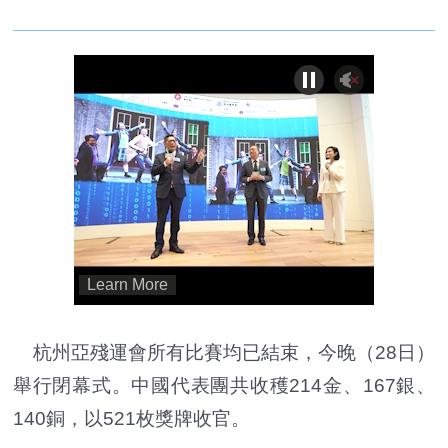
杭州亞殘運會所有比賽均已結束，今晚（28日）
舉行閉幕式。中國代表團共收穫214金、167銀、
140銅，以521枚獎牌收官。