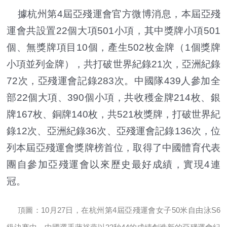
據杭州第4屆亞殘運會官方微博消息，本屆亞殘
運會共設置22個大項501小項，其中獎牌小項501
個、無獎牌項目10個，產生502枚金牌（1個獎牌
小項並列金牌），共打破世界紀錄21次，亞洲紀錄
72次，亞殘運會記錄283次。中國隊439人參加全
部22個大項、390個小項，共收穫金牌214枚、銀
牌167枚、銅牌140枚，共521枚獎牌，打破世界紀
錄12次、亞洲紀錄36次、亞殘運會記錄136次，位
列本屆亞殘運會獎牌榜首位，取得了中國體育代表
團自參加亞殘運會以來歷史最好成績，實現4連
冠。
頂圖：10月27日，在杭州第4屆亞殘運會女子50米自由泳S6