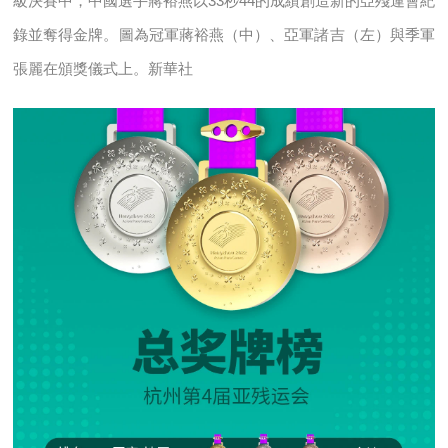
級決賽中，中國選手蔣裕燕以33秒44的成績創造新的亞殘運會紀
錄並奪得金牌。圖為冠軍蔣裕燕（中）、亞軍諸吉（左）與季軍
張麗在頒獎儀式上。新華社