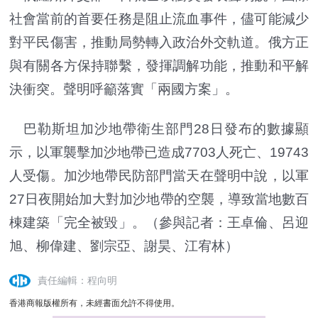
社會當前的首要任務是阻止流血事件，儘可能減少
對平民傷害，推動局勢轉入政治外交軌道。俄方正
與有關各方保持聯繫，發揮調解功能，推動和平解
決衝突。聲明呼籲落實「兩國方案」。
巴勒斯坦加沙地帶衛生部門28日發布的數據顯
示，以軍襲擊加沙地帶已造成7703人死亡、19743
人受傷。加沙地帶民防部門當天在聲明中說，以軍
27日夜開始加大對加沙地帶的空襲，導致當地數百
棟建築「完全被毀」。（參與記者：王卓倫、呂迎
旭、柳偉建、劉宗亞、謝昊、江宥林）
責任編輯：程向明
香港商報版權所有，未經書面允許不得使用。