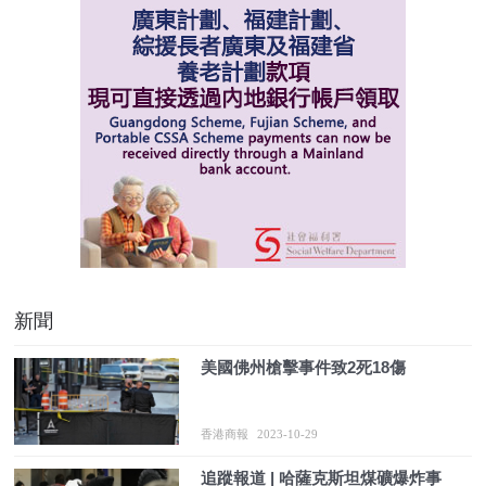
新聞
美國佛州槍擊事件致2死18傷
香港商報
2023-10-29
追蹤報道 | 哈薩克斯坦煤礦爆炸事