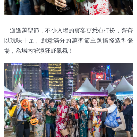
適逢萬聖節，不少入場的賓客更悉心打扮，齊齊
以玩味十足、創意滿分的萬聖節主題搞怪造型登
場，為場內增添狂野氣氛！