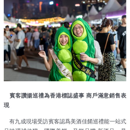
賓客讚揚巡禮為香港標誌盛事 商戶滿意銷售表
現
有九成現場受訪賓客認爲美酒佳餚巡禮能一站式