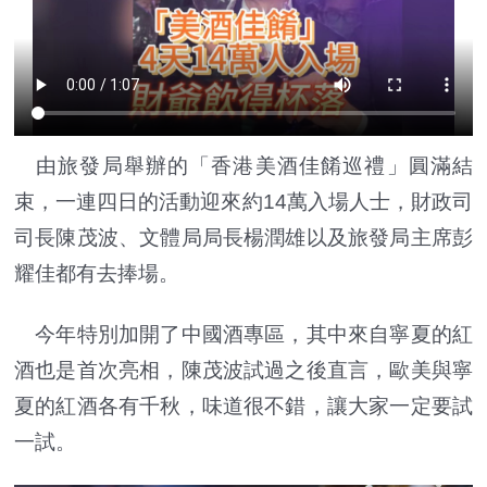
由旅發局舉辦的「香港美酒佳餚巡禮」圓滿結
束，一連四日的活動迎來約14萬入場人士，財政司
司長陳茂波、文體局局長楊潤雄以及旅發局主席彭
耀佳都有去捧場。
今年特別加開了中國酒專區，其中來自寧夏的紅
酒也是首次亮相，陳茂波試過之後直言，歐美與寧
夏的紅酒各有千秋，味道很不錯，讓大家一定要試
一試。