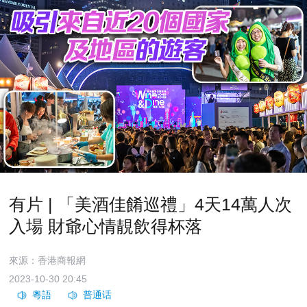
有片 | 「美酒佳餚巡禮」4天14萬人次
入場 財爺心情靚飲得杯落
來源：香港商報網
2023-10-30 20:45