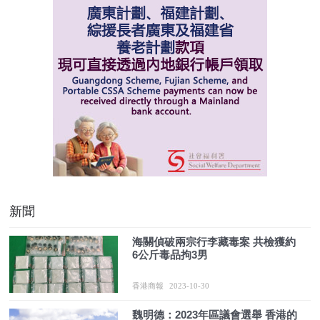
新聞
海關偵破兩宗行李藏毒案 共檢獲約
6公斤毒品拘3男
香港商報
2023-10-30
魏明德：2023年區議會選舉 香港的