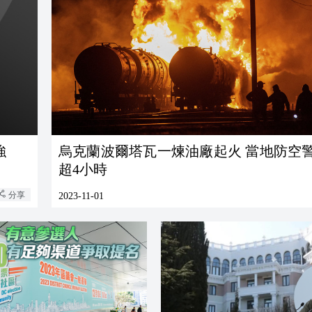
強
烏克蘭波爾塔瓦一煉油廠起火 當地防空
超4小時
分享
2023-11-01