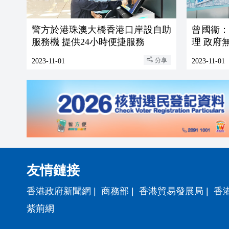
警方於港珠澳大橋香港口岸設自助
曾國衞
服務機 提供24小時便捷服務
理 政府
分享
2023-11-01
2023-11-01
友情鏈接
香港政府新聞網
|
商務部
|
香港貿易發展局
|
香
紫荊網