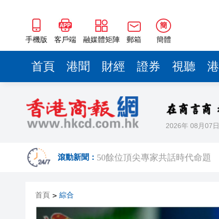
50餘位頂尖專家共話時代命題
海南澄邁文儒煥新升級 五組數
簡
梁振英率港區全國政協委員考
手機版
客戶端
融媒體矩陣
郵箱
簡體
2025年海南儋州以舊換新帶動消
首頁
港聞
財經
證券
視聽
港
山東26戶省屬國企去年合計營收2
瀋陽鐵西校園閱讀活動解鎖閱
黎智英案｜吳良好：依法公正處
2026年 08月07
騰出更多時間專注做好宏福苑火
50餘位頂尖專家共話時代命題
滾動新聞：
海南澄邁文儒煥新升級 五組數
首頁
綜合
>
梁振英率港區全國政協委員考
2025年海南儋州以舊換新帶動消