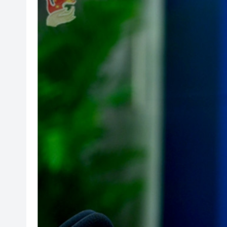
山東26戶省屬國企去年合計營收2
瀋陽鐵西校園閱讀活動解鎖閱
黎智英案｜吳良好：依法公正處
騰出更多時間專注做好宏福苑火
50餘位頂尖專家共話時代命題
海南澄邁文儒煥新升級 五組數
梁振英率港區全國政協委員考
2025年海南儋州以舊換新帶動消
山東26戶省屬國企去年合計營收2
瀋陽鐵西校園閱讀活動解鎖閱