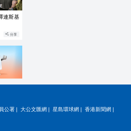
澤連斯基
分享
員公署
|
大公文匯網
|
星島環球網
|
香港新聞網
|