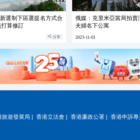
：新選制下區選提名方式合
俄媒：克里米亞當局拍賣
無打算修訂
夫婦名下公寓
分享
2023-11-01
港旅遊發展局
|
香港立法會
|
香港廉政公署
|
香港申訴專