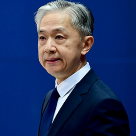
.58萬億 利潤總額近936億
讀新玩法
理黎智英求情 罪證如山豈能妄想輕判
災獨立委員會工作 李家超暫停3項公職委任
據見證文儒沉香從傳統邁向現代
察團來瓊考察
費約18億元
.58萬億 利潤總額近936億
讀新玩法