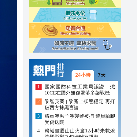
20:40
20:39
21:08
21:04
20:55
20:42
24小時
7天
20:42
國家國防科技工業局認證：殲
10CE在國外無傷擊落多架戰機
20:41
黎智英案 | 黎庭上狀態穩定 再打
破西方抹黑言論
20:40
將軍澳男子涉襲警被捕 警員臉腳
20:39
受傷送院
粉嶺畫眉山山火逾12小時未救熄
濃煙影響九旬婦離家暫避