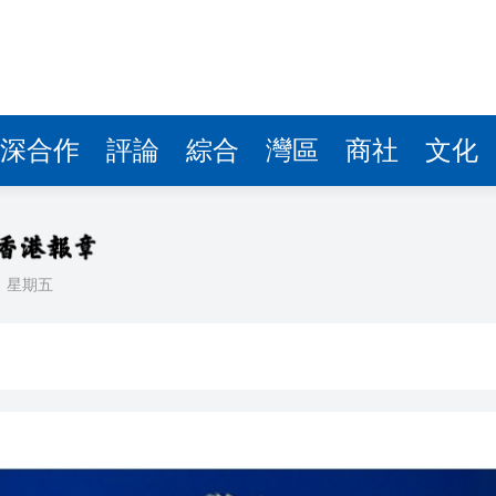
據見證文儒沉香從傳統邁向現代
察團來瓊考察
費約18億元
深合作
評論
綜合
灣區
商社
文化
.58萬億 利潤總額近936億
讀新玩法
理黎智英求情 罪證如山豈能妄想輕判
日
星期五
災獨立委員會工作 李家超暫停3項公職委任
據見證文儒沉香從傳統邁向現代
察團來瓊考察
費約18億元