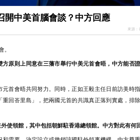
召開中美首腦會談？中方回應
來源：
會。
方原則上同意在三藩市舉行中美元首會晤，中方能否證
元首會晤共同努力。同時，正如王毅主任日前訪美時指
「重回峇里島」，把兩國元首的共識真正落到實處，排
駐外使領館，其中包括朝鮮駐香港總領館。中方對此有何
和需要，決定設立或撤銷該國駐外領事機構，中方尊重