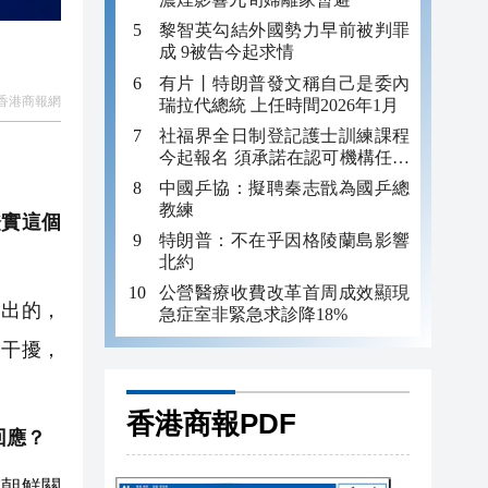
黎智英勾結外國勢力早前被判罪
成 9被告今起求情
有片丨特朗普發文稱自己是委內
香港商報網
瑞拉代總統 上任時間2026年1月
社福界全日制登記護士訓練課程
今起報名 須承諾在認可機構任職
至少三年
中國乒協：擬聘秦志戩為國乒總
教練
實這個
特朗普：不在乎因格陵蘭島影響
北約
公營醫療收費改革首周成效顯現
出的，
急症室非緊急求診降18%
除干擾，
香港商報PDF
回應？
朝鮮關