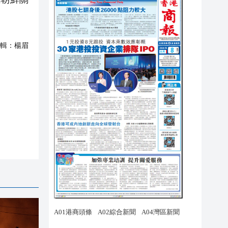
輯：
楊眉