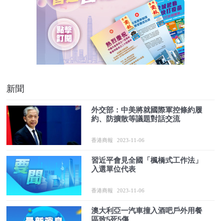
新聞
外交部：中美將就國際軍控條約履
約、防擴散等議題對話交流
香港商報
2023-11-06
習近平會見全國「楓橋式工作法」
入選單位代表
香港商報
2023-11-06
澳大利亞一汽車撞入酒吧戶外用餐
區致5死5傷