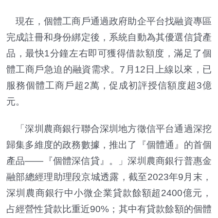
現在，個體工商戶通過政府助企平台找融資專區
完成註冊和身份綁定後，系統自動為其優選信貸產
品，最快1分鐘左右即可獲得借款額度，滿足了個
體工商戶急迫的融資需求。7月12日上線以來，已
服務個體工商戶超2萬，促成初評授信額度超3億
元。
「深圳農商銀行聯合深圳地方徵信平台通過深挖
歸集多維度的政務數據，推出了『個體通』的首個
產品——『個體深信貸』。」深圳農商銀行普惠金
融部總經理助理段京城透露，截至2023年9月末，
深圳農商銀行中小微企業貸款餘額超2400億元，
占經營性貸款比重近90%；其中有貸款餘額的個體