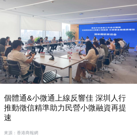
個體通&小微通上線反響佳 深圳人行
推動徵信精準助力民營小微融資再提
速
來源：香港商報網