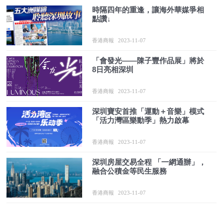
時隔四年的重逢，讓海外華媒爭相
點讚↓
香港商報
2023-11-07
「會發光——陳子豐作品展」將於
8日亮相深圳
香港商報
2023-11-07
深圳寶安首推「運動＋音樂」模式
「活力灣區樂動季」熱力啟幕
香港商報
2023-11-07
深圳房屋交易全程 「一網通辦」，
融合公積金等民生服務
香港商報
2023-11-07