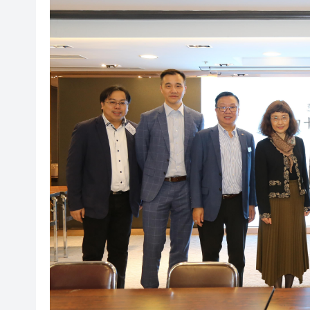
瀋陽鐵西校園閱讀活動解鎖閱
黎智英案｜吳良好：依法公正處
騰出更多時間專注做好宏福苑火
50餘位頂尖專家共話時代命題
海南澄邁文儒煥新升級 五組數
梁振英率港區全國政協委員考
2025年海南儋州以舊換新帶動消
山東26戶省屬國企去年合計營收2
瀋陽鐵西校園閱讀活動解鎖閱