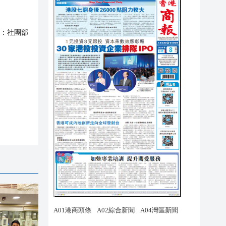
：
社團部