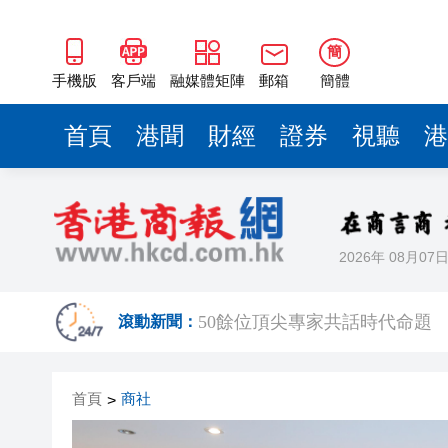
海南澄邁文儒煥新升級 五組數
梁振英率港區全國政協委員考
簡
2025年海南儋州以舊換新帶動消
手機版
客戶端
融媒體矩陣
郵箱
簡體
山東26戶省屬國企去年合計營收2
首頁
港聞
財經
證券
視聽
港
瀋陽鐵西校園閱讀活動解鎖閱
黎智英案｜吳良好：依法公正處
騰出更多時間專注做好宏福苑火
2026年 08月07
50餘位頂尖專家共話時代命題
海南澄邁文儒煥新升級 五組數
滾動新聞：
梁振英率港區全國政協委員考
首頁
商社
>
2025年海南儋州以舊換新帶動消
山東26戶省屬國企去年合計營收2