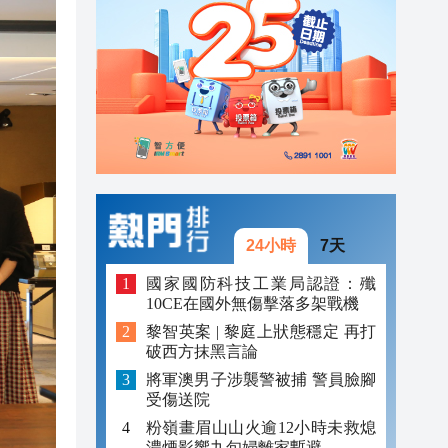
20:39
21:08
21:04
20:55
20:42
20:42
24小時
7天
20:41
國家國防科技工業局認證：殲
10CE在國外無傷擊落多架戰機
20:40
黎智英案 | 黎庭上狀態穩定 再打
破西方抹黑言論
20:39
將軍澳男子涉襲警被捕 警員臉腳
受傷送院
粉嶺畫眉山山火逾12小時未救熄
濃煙影響九旬婦離家暫避