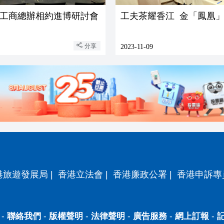
工商總辦相約進博研討會
工夫茶耀香江 金「鳳凰
分享
2023-11-09
港旅遊發展局
|
香港立法會
|
香港廉政公署
|
香港申訴專
-
聯絡我們
-
版權聲明
-
法律聲明
-
廣告服務
-
網上訂報
-