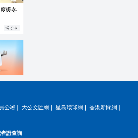
」度暖冬
分享
員公署
|
大公文匯網
|
星島環球網
|
香港新聞網
|
記者證查詢