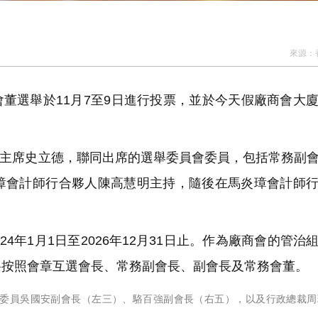
來源：
董選舉於11月7至9日進行投票，並於今天假廠商會大
主席史立德，聯同出席的選舉委員會委員，包括常務副
璋會計師行合夥人陳高慧明主持，隨後在馬炎璋會計師
。
4年1月1日至2026年12月31日止。作為廠商會的管治
將按照會章互選會長、常務副會長、副會長及常務會董。
委員吳國安副會長（左三）、駱百強副會長（右五），以及行政總裁周瑞