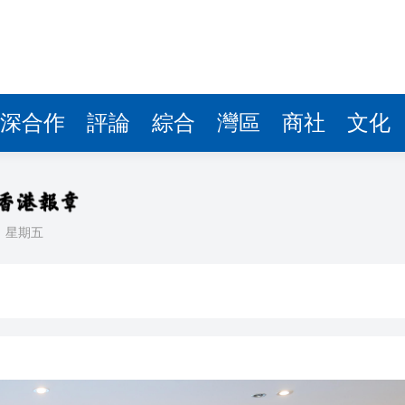
據見證文儒沉香從傳統邁向現代
察團來瓊考察
費約18億元
.58萬億 利潤總額近936億
深合作
評論
綜合
灣區
商社
文化
讀新玩法
理黎智英求情 罪證如山豈能妄想輕判
災獨立委員會工作 李家超暫停3項公職委任
日
星期五
據見證文儒沉香從傳統邁向現代
察團來瓊考察
費約18億元
.58萬億 利潤總額近936億