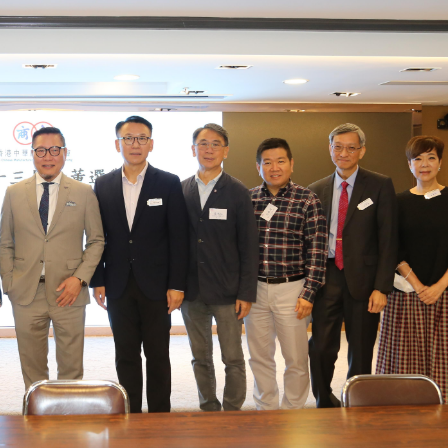
讀新玩法
理黎智英求情 罪證如山豈能妄想輕判
災獨立委員會工作 李家超暫停3項公職委任
據見證文儒沉香從傳統邁向現代
察團來瓊考察
費約18億元
.58萬億 利潤總額近936億
讀新玩法