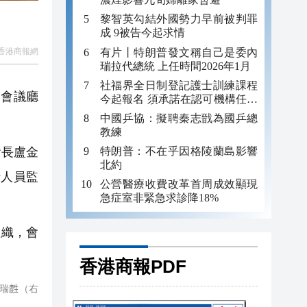
黎智英勾結外國勢力早前被判罪
成 9被告今起求情
香港商報網
有片丨特朗普發文稱自己是委內
瑞拉代總統 上任時間2026年1月
社福界全日制登記護士訓練課程
廈會議廳
今起報名 須承諾在認可機構任職
至少三年
中國乒協：擬聘秦志戩為國乒總
教練
會長盧金
特朗普：不在乎因格陵蘭島影響
北約
行人員監
公營醫療收費改革首周成效顯現
急症室非緊急求診降18%
組織，會
香港商報PDF
𪊟（右