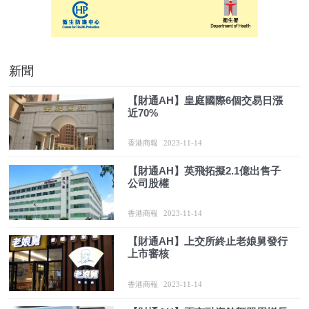
新聞
【財通AH】皇庭國際6個交易日漲
近70%
香港商報
2023-11-14
【財通AH】英飛拓擬2.1億出售子
公司股權
香港商報
2023-11-14
【財通AH】上交所終止老娘舅發行
上市審核
香港商報
2023-11-14