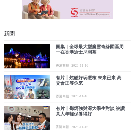
新聞
圖集｜全球最大型魔雪奇緣園區周
一在香港迪士尼開幕
香港商報
2023-11-16
有片丨炫酷好玩硬核 未來已來 高
交會正等你來
香港商報
2023-11-16
有片丨鄧炳強與深大學生對談 被讚
真人年輕保養得好
香港商報
2023-11-16