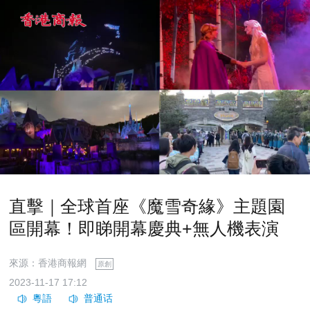
直擊｜全球首座《魔雪奇緣》主題園
區開幕！即睇開幕慶典+無人機表演
來源：香港商報網
原創
2023-11-17 17:12