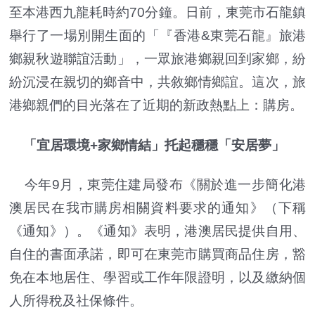
至本港西九龍耗時約70分鐘。日前，東莞市石龍鎮
舉行了一場別開生面的「『香港&東莞石龍』旅港
鄉親秋遊聯誼活動」，一眾旅港鄉親回到家鄉，紛
紛沉浸在親切的鄉音中，共敘鄉情鄉誼。這次，旅
港鄉親們的目光落在了近期的新政熱點上：購房。
「宜居環境+家鄉情結」托起穩穩「安居夢」
今年9月，東莞住建局發布《關於進一步簡化港
澳居民在我市購房相關資料要求的通知》（下稱
《通知》）。《通知》表明，港澳居民提供自用、
自住的書面承諾，即可在東莞市購買商品住房，豁
免在本地居住、學習或工作年限證明，以及繳納個
人所得稅及社保條件。