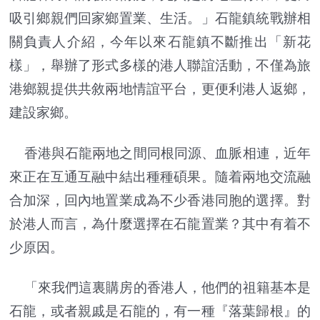
吸引鄉親們回家鄉置業、生活。」石龍鎮統戰辦相
關負責人介紹，今年以來石龍鎮不斷推出「新花
樣」，舉辦了形式多樣的港人聯誼活動，不僅為旅
港鄉親提供共敘兩地情誼平台，更便利港人返鄉，
建設家鄉。
香港與石龍兩地之間同根同源、血脈相連，近年
來正在互通互融中結出種種碩果。隨着兩地交流融
合加深，回內地置業成為不少香港同胞的選擇。對
於港人而言，為什麼選擇在石龍置業？其中有着不
少原因。
「來我們這裏購房的香港人，他們的祖籍基本是
石龍，或者親戚是石龍的，有一種『落葉歸根』的