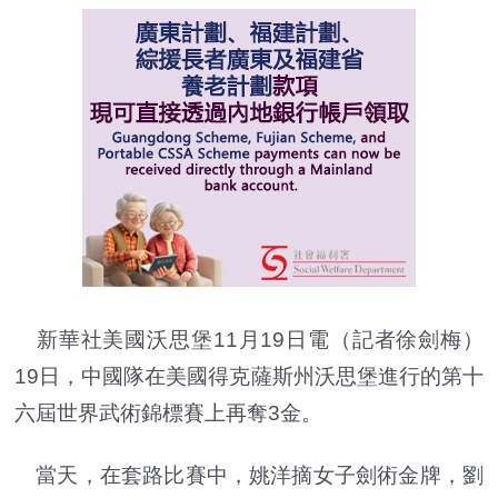
新華社美國沃思堡11月19日電（記者徐劍梅）
19日，中國隊在美國得克薩斯州沃思堡進行的第十
六屆世界武術錦標賽上再奪3金。
當天，在套路比賽中，姚洋摘女子劍術金牌，劉