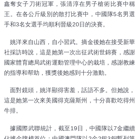
鑫奪女子刀術冠軍，張清淳在男子槍術比賽中稱
王。在各公斤級別的散打比賽中，中國隊5名男選
手和3名女選手均順利晉級20日的決賽。
姚洋來自山西，自小習武。摘金後她在接受新華
社採訪時說，這是她第一次出征武術世錦賽，感謝
國家體育總局武術運動管理中心的栽培，感謝教練
的指導和帮助，獲獎後她感到十分激動。
面對鏡頭，姚洋顯得害羞，話語不多。但她說，
這是她第一次來美國得克薩斯州，十分喜歡吃得州
牛排。
據國際武聯統計，截至19日，中國隊以7金繼續
佔據金牌榜首位；中國澳門隊以2金2銀3銅暫列第