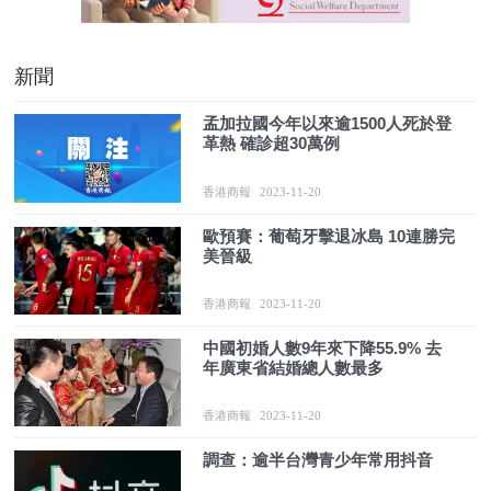
新聞
孟加拉國今年以來逾1500人死於登
革熱 確診超30萬例
香港商報
2023-11-20
歐預賽：葡萄牙擊退冰島 10連勝完
美晉級
香港商報
2023-11-20
中國初婚人數9年來下降55.9% 去
年廣東省結婚總人數最多
香港商報
2023-11-20
調查：逾半台灣青少年常用抖音