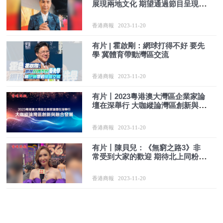
展現兩地文化 期望通過節目呈現更
多地方特色
香港商報
2023-11-20
有片 | 霍啟剛：網球打得不好 要先
學 冀體育帶動灣區交流
香港商報
2023-11-20
有片丨2023粵港澳大灣區企業家論
壇在深舉行 大咖縱論灣區創新與融
合發展
香港商報
2023-11-20
有片丨陳貝兒：《無窮之路3》非
常受到大家的歡迎 期待北上同粉絲
見面
香港商報
2023-11-20