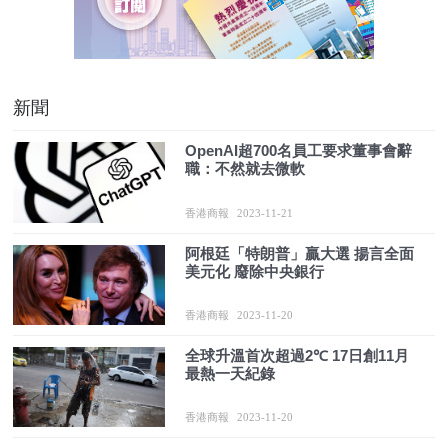
新聞
OpenAI超700名員工要求董事會辭
職：不然就去微軟
香港商報
2023-11-21
阿根廷「特朗普」贏大選 揚言全面
美元化 廢除中央銀行
香港商報
2023-11-20
全球升溫首次超過2℃ 17日創11月
最熱一天紀錄
香港商報
2023-11-20