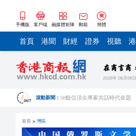
50餘位頂尖專家共話時代命題
海南澄邁文儒煥新升級 五組數
簡
梁振英率港區全國政協委員考
手機版
客戶端
融媒體矩陣
郵箱
簡體
2025年海南儋州以舊換新帶動消
首頁
港聞
財經
證券
視聽
港
山東26戶省屬國企去年合計營收2
瀋陽鐵西校園閱讀活動解鎖閱
黎智英案｜吳良好：依法公正處
2026年 08月08
騰出更多時間專注做好宏福苑火
50餘位頂尖專家共話時代命題
滾動新聞：
海南澄邁文儒煥新升級 五組數
首頁
灣區
>
梁振英率港區全國政協委員考
2025年海南儋州以舊換新帶動消