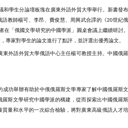
會議和學生分論壇板塊在廣東外語外貿大學舉行。新書發
俄語教師楊可、李昂、費俊慧、周興武合譯的《20世紀
學者在「俄國文學研究的中國學派」圓桌會議上繼續研討
文，專家對學生的論文進行了點評，並評選出優秀論文。
東外語外貿大學俄語中心主任楊可教授主持。中國俄羅
成功舉辦有助於中俄俄羅斯文學專家了解中國俄羅斯文
俄羅斯文學研究中國學派的構建，從而探索出中國俄羅
養質量和水平的一次綜合檢驗，將對廣東高級俄語人才