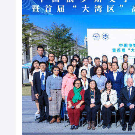
山東26戶省屬國企去年合計營收2
瀋陽鐵西校園閱讀活動解鎖閱
黎智英案｜吳良好：依法公正處
騰出更多時間專注做好宏福苑火
50餘位頂尖專家共話時代命題
海南澄邁文儒煥新升級 五組數
梁振英率港區全國政協委員考
2025年海南儋州以舊換新帶動消
山東26戶省屬國企去年合計營收2
瀋陽鐵西校園閱讀活動解鎖閱