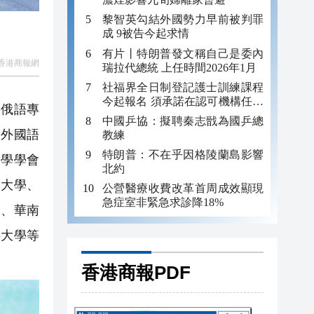
黎智英勾結外國勢力早前被判罪
成 9被告今起求情
有片丨特朗普發文稱自己是委內
香港商報網
瑞拉代總統 上任時間2026年1月
社福界全日制登記護士訓練課程
今起報名 須承諾在認可機構任職
校俄語專
至少三年
中國乒協：擬聘秦志戩為國乒總
校外國語
教練
特朗普：不在乎因格陵蘭島影響
文學學會
北約
範大學、
公營醫療收費改革首周成效顯現
急症室非緊急求診降18%
學、華南
科大學等
香港商報PDF