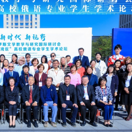
.58萬億 利潤總額近936億
讀新玩法
理黎智英求情 罪證如山豈能妄想輕判
災獨立委員會工作 李家超暫停3項公職委任
據見證文儒沉香從傳統邁向現代
察團來瓊考察
費約18億元
.58萬億 利潤總額近936億
讀新玩法