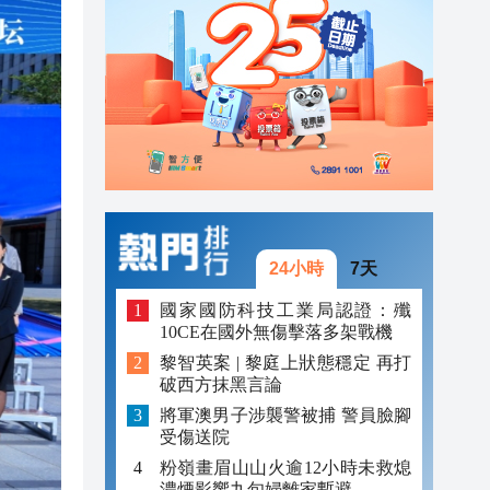
20:40
20:39
21:08
21:04
20:55
20:42
24小時
7天
20:42
國家國防科技工業局認證：殲
10CE在國外無傷擊落多架戰機
20:41
黎智英案 | 黎庭上狀態穩定 再打
破西方抹黑言論
20:40
將軍澳男子涉襲警被捕 警員臉腳
20:39
受傷送院
粉嶺畫眉山山火逾12小時未救熄
濃煙影響九旬婦離家暫避