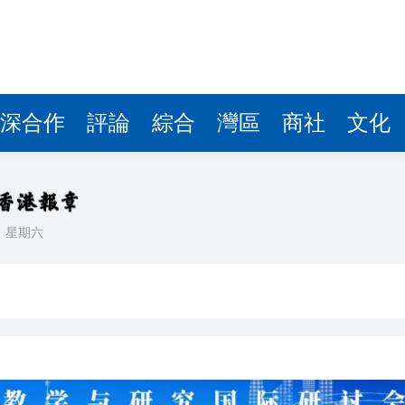
據見證文儒沉香從傳統邁向現代
察團來瓊考察
費約18億元
深合作
評論
綜合
灣區
商社
文化
.58萬億 利潤總額近936億
讀新玩法
理黎智英求情 罪證如山豈能妄想輕判
日
星期六
災獨立委員會工作 李家超暫停3項公職委任
據見證文儒沉香從傳統邁向現代
察團來瓊考察
費約18億元