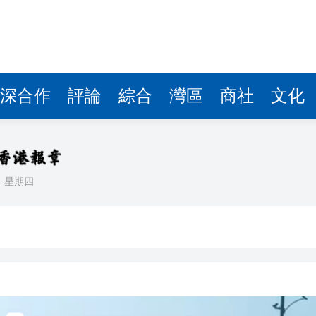
據見證文儒沉香從傳統邁向現代
察團來瓊考察
費約18億元
深合作
評論
綜合
灣區
商社
文化
.58萬億 利潤總額近936億
讀新玩法
理黎智英求情 罪證如山豈能妄想輕判
日
星期四
災獨立委員會工作 特首暫停3項公職委任
據見證文儒沉香從傳統邁向現代
察團來瓊考察
費約18億元