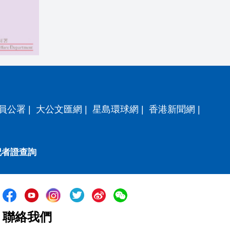
員公署
|
大公文匯網
|
星島環球網
|
香港新聞網
|
記者證查詢
聯絡我們