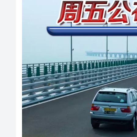
山東26戶省屬國企去年合計營收2
瀋陽鐵西校園閱讀活動解鎖閱
黎智英案｜吳良好：依法公正處
騰出更多時間專注做好宏福苑火
50餘位頂尖專家共話時代命題
海南澄邁文儒煥新升級 五組數
梁振英率港區全國政協委員考
2025年海南儋州以舊換新帶動消
山東26戶省屬國企去年合計營收2
瀋陽鐵西校園閱讀活動解鎖閱