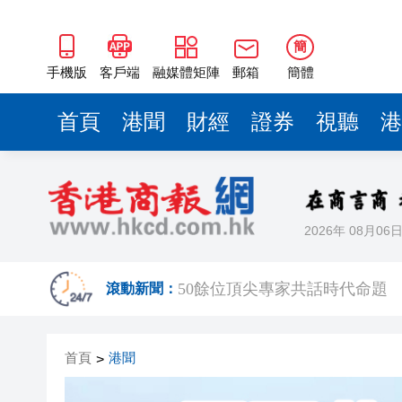
50餘位頂尖專家共話時代命題
海南澄邁文儒煥新升級 五組數
簡
梁振英率港區全國政協委員考
手機版
客戶端
融媒體矩陣
郵箱
簡體
2025年海南儋州以舊換新帶動消
首頁
港聞
財經
證券
視聽
港
山東26戶省屬國企去年合計營收2
瀋陽鐵西校園閱讀活動解鎖閱
黎智英案｜吳良好：依法公正處
2026年 08月06
騰出更多時間專注做好宏福苑火
50餘位頂尖專家共話時代命題
滾動新聞：
海南澄邁文儒煥新升級 五組數
首頁
港聞
>
梁振英率港區全國政協委員考
2025年海南儋州以舊換新帶動消