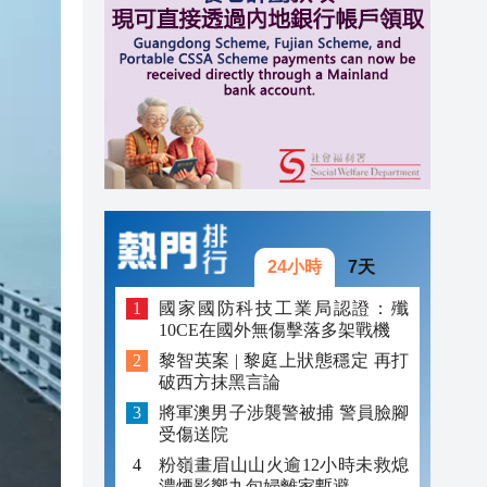
20:40
20:39
21:08
21:04
20:55
20:42
24小時
7天
20:42
國家國防科技工業局認證：殲
10CE在國外無傷擊落多架戰機
20:41
黎智英案 | 黎庭上狀態穩定 再打
破西方抹黑言論
20:40
將軍澳男子涉襲警被捕 警員臉腳
20:39
受傷送院
粉嶺畫眉山山火逾12小時未救熄
濃煙影響九旬婦離家暫避