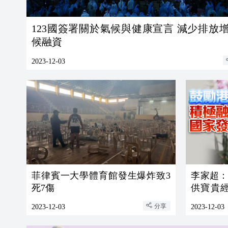
123國簽署關於氣候與健康宣言 減少排放
候融資
2023-12-03
菲律賓一大學體育館發生爆炸致3
李家超
死7傷
供寶貴
力量
分享
2023-12-03
2023-12-03