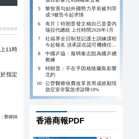
黎智英勾結外國勢力早前被判罪
成 9被告今起求情
有片丨特朗普發文稱自己是委內
香港商報網
瑞拉代總統 上任時間2026年1月
社福界全日制登記護士訓練課程
今起報名 須承諾在認可機構任職
上11時
至少三年
中國乒協：擬聘秦志戩為國乒總
教練
特朗普：不在乎因格陵蘭島影響
期於指定
北約
公營醫療收費改革首周成效顯現
急症室非緊急求診降18%
：
鄭嬋娟
香港商報PDF