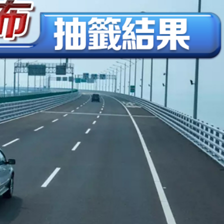
.58萬億 利潤總額近936億
讀新玩法
理黎智英求情 罪證如山豈能妄想輕判
災獨立委員會工作 特首暫停3項公職委任
據見證文儒沉香從傳統邁向現代
察團來瓊考察
費約18億元
.58萬億 利潤總額近936億
讀新玩法