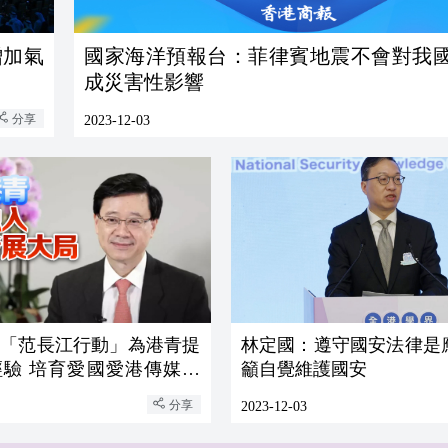
增加氣
國家海洋預報台：菲律賓地震不會對我
成災害性影響
分享
2023-12-03
：「范長江行動」為港青提
林定國：遵守國安法律是
經驗 培育愛國愛港傳媒新
籲自覺維護國安
分享
2023-12-03