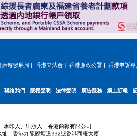
港旅遊發展局
|
香港立法會
|
香港廉政公署
|
香港申訴專
-
聯絡我們
-
版權聲明
-
法律聲明
-
廣告服務
-
網上訂報
-
承印人、出版人：香港商報有限公司
地址：香港九龍觀塘道332號香港商報大廈