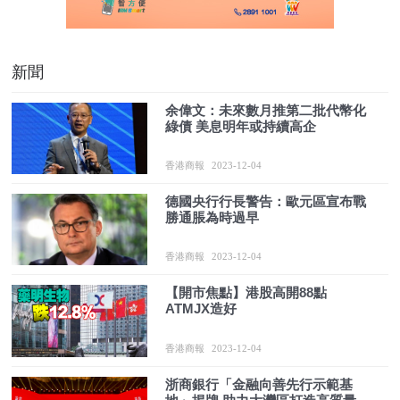
新聞
余偉文：未來數月推第二批代幣化
綠債 美息明年或持續高企
香港商報
2023-12-04
德國央行行長警告：歐元區宣布戰
勝通脹為時過早
香港商報
2023-12-04
【開市焦點】港股高開88點
ATMJX造好
香港商報
2023-12-04
浙商銀行「金融向善先行示範基