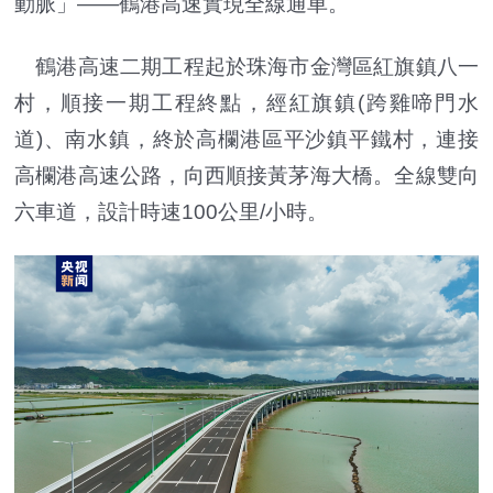
動脈」——鶴港高速實現全線通車。
鶴港高速二期工程起於珠海市金灣區紅旗鎮八一
村，順接一期工程終點，經紅旗鎮(跨雞啼門水
道)、南水鎮，終於高欄港區平沙鎮平鐵村，連接
高欄港高速公路，向西順接黃茅海大橋。全線雙向
六車道，設計時速100公里/小時。