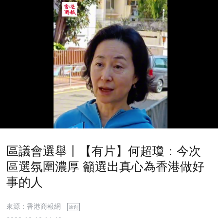
區議會選舉丨【有片】何超瓊：今次
區選氛圍濃厚 籲選出真心為香港做好
事的人
來源：香港商報網
原創