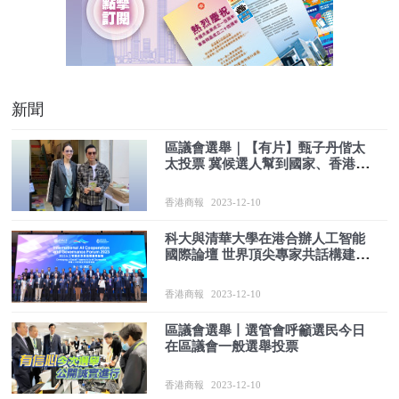
新聞
區議會選舉｜【有片】甄子丹偕太
太投票 冀候選人幫到國家、香港和
市民
香港商報
2023-12-10
科大與清華大學在港合辦人工智能
國際論壇 世界頂尖專家共話構建人
工智能全球治理框架
香港商報
2023-12-10
區議會選舉丨選管會呼籲選民今日
在區議會一般選舉投票
香港商報
2023-12-10