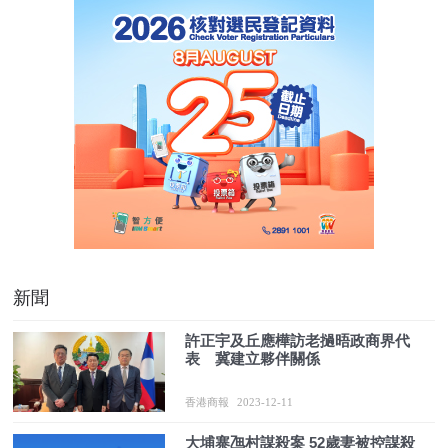
新聞
許正宇及丘應樺訪老撾晤政商界代
表 冀建立夥伴關係
香港商報
2023-12-11
大埔寨乪村謀殺案 52歲妻被控謀殺