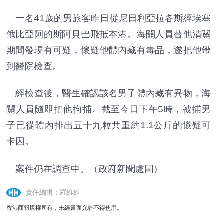
一名41歲的男旅客昨日從尼日利亞拉各斯經埃塞
俄比亞阿的斯阿貝巴飛抵本港。海關人員替他清關
期間發現有可疑，懷疑他體內藏有毒品，遂把他帶
到醫院檢查。
經檢查後，醫生確認該名男子體內藏有異物，海
關人員隨即把他拘捕。截至今日下午5時，被捕男
子已從體內排出五十九粒共重約1.1公斤的懷疑可
卡因。
案件仍在調查中。（政府新聞處圖）
責任編輯：羅維維
香港商報版權所有，未經書面允許不得使用。