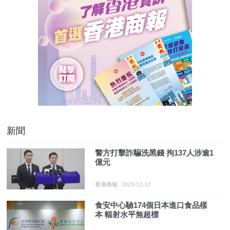
新聞
警方打擊詐騙洗黑錢 拘137人涉逾1
億元
香港商報
2023-12-12
食安中心驗174個日本進口食品樣
本 輻射水平無超標