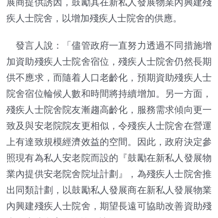
展商提供誘因，鼓勵其在新私人發展物業內興建殘
疾人士院舍，以增加殘疾人士院舍的供應。
發言人說：「儘管政府一直努力透過不同措施增
加資助殘疾人士院舍宿位，殘疾人士院舍仍然長期
供不應求，而隨着人口老齡化，預期資助殘疾人士
院舍宿位輪候人數和時間將持續增加。另一方面，
殘疾人士院舍院友漸趨高齡化，服務需求傾向更一
致及與安老院院友更相似，令殘疾人士院舍在營運
上有達致規模經濟效益的空間。因此，政府決定參
照現有為私人安老院而設的『鼓勵在新私人發展物
業內提供安老院舍院址計劃』，為殘疾人士院舍推
出同類計劃，以鼓勵私人發展商在新私人發展物業
內興建殘疾人士院舍，期望長遠可協助改善資助殘