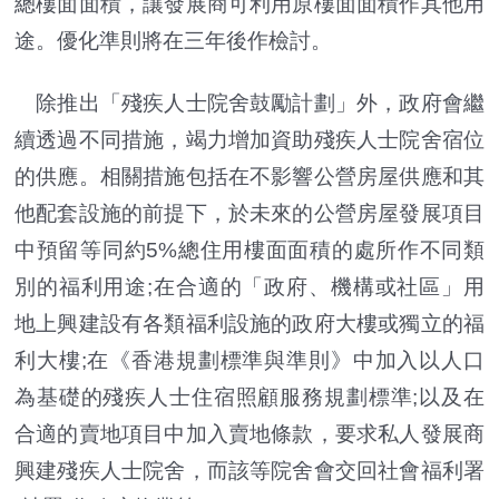
總樓面面積，讓發展商可利用原樓面面積作其他用
途。優化準則將在三年後作檢討。
除推出「殘疾人士院舍鼓勵計劃」外，政府會繼
續透過不同措施，竭力增加資助殘疾人士院舍宿位
的供應。相關措施包括在不影響公營房屋供應和其
他配套設施的前提下，於未來的公營房屋發展項目
中預留等同約5%總住用樓面面積的處所作不同類
別的福利用途;在合適的「政府、機構或社區」用
地上興建設有各類福利設施的政府大樓或獨立的福
利大樓;在《香港規劃標準與準則》中加入以人口
為基礎的殘疾人士住宿照顧服務規劃標準;以及在
合適的賣地項目中加入賣地條款，要求私人發展商
興建殘疾人士院舍，而該等院舍會交回社會福利署