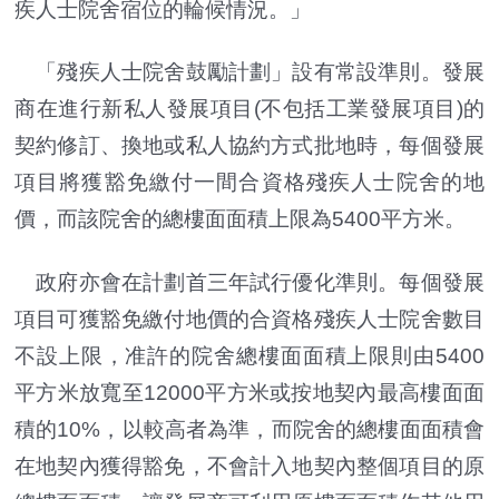
疾人士院舍宿位的輪候情況。」
「殘疾人士院舍鼓勵計劃」設有常設準則。發展
商在進行新私人發展項目(不包括工業發展項目)的
契約修訂、換地或私人協約方式批地時，每個發展
項目將獲豁免繳付一間合資格殘疾人士院舍的地
價，而該院舍的總樓面面積上限為5400平方米。
政府亦會在計劃首三年試行優化準則。每個發展
項目可獲豁免繳付地價的合資格殘疾人士院舍數目
不設上限，准許的院舍總樓面面積上限則由5400
平方米放寬至12000平方米或按地契內最高樓面面
積的10%，以較高者為準，而院舍的總樓面面積會
在地契內獲得豁免，不會計入地契內整個項目的原