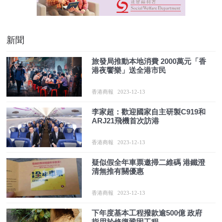
新聞
旅發局推動本地消費 2000萬元「香
港夜饗樂」送全港市民
香港商報
2023-12-13
李家超：歡迎國家自主研製C919和
ARJ21飛機首次訪港
香港商報
2023-12-13
疑似假全年車票邀掃二維碼 港鐵澄
清無推有關優惠
香港商報
2023-12-13
下年度基本工程撥款逾500億 政府
指用於修復鞏固工程