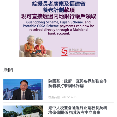
新聞
陳國基：政府一直與各界加強合作
防範和打擊網絡詐騙
香港商報
2023-12-13
港中大校董會通過終止副校長吳樹
培僱傭關係 指其沒有中立處事