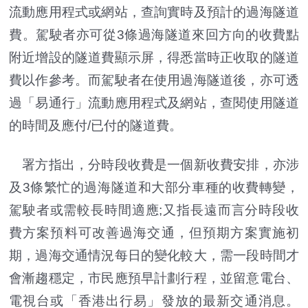
流動應用程式或網站，查詢實時及預計的過海隧道
費。駕駛者亦可從3條過海隧道來回方向的收費點
附近增設的隧道費顯示屏，得悉當時正收取的隧道
費以作參考。而駕駛者在使用過海隧道後，亦可透
過「易通行」流動應用程式及網站，查閱使用隧道
的時間及應付/已付的隧道費。
署方指出，分時段收費是一個新收費安排，亦涉
及3條繁忙的過海隧道和大部分車種的收費轉變，
駕駛者或需較長時間適應;又指長遠而言分時段收
費方案預料可改善過海交通，但預期方案實施初
期，過海交通情況每日的變化較大，需一段時間才
會漸趨穩定，市民應預早計劃行程，並留意電台、
電視台或「香港出行易」發放的最新交通消息。