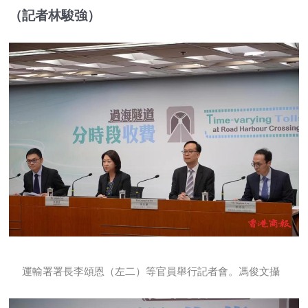
（記者林駿強）
運輸署署長李頌恩（左二）等官員舉行記者會。馮俊文攝