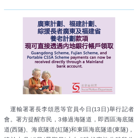
運輸署署長李頌恩等官員今日(13日)舉行記者
會。署方提醒市民，3條過海隧道，即西區海底隧
道(西隧)、海底隧道(紅隧)和東區海底隧道(東隧)，