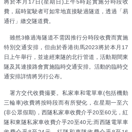
將於本月17日(星期日)上午5時起實施分時段收
費，屆時駕駛者可如常地直接駛過隧道，透過「易
通行」繳交隧道費。
雖然3條過海隧道不需因推行分時段收費而實施
特別交通安排，但由於香港街馬2023將於本月17
日上午舉行，並途經東隧的北行管道，活動期間東
隧及其連接路會實施臨時交通安排。活動的臨時交
通安排詳情將另行公布。
署方交代收費撮要。私家車和電單車(包括機動
三輪車)收費將按時段而有所變化，在星期一至六
(非公眾假期)，西隧私家車收費介乎20至60元，紅
隧和東隧私家車收費介乎20至40元;而西隧電單車
收費介乎8至24元，紅隧和東隧收費介乎8至16